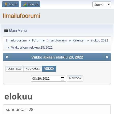
Log in
Sign up
Ilmailufoorumi
Main Menu
Ilmailufoorumi
Forum
Ilmailufoorumi
Kalenteri
elokuu 2022
►
►
►
►
Viikko alkaen elokuu 28, 2022
►
«
»
Viikko alkaen elokuu 28, 2022
LUETTELO
KUUKAUSI
VIIKKO
elokuu
sunnuntai - 28