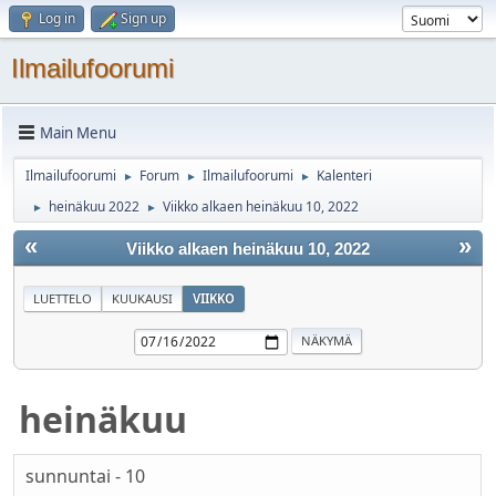
Log in
Sign up
Ilmailufoorumi
Main Menu
Ilmailufoorumi
Forum
Ilmailufoorumi
Kalenteri
►
►
►
heinäkuu 2022
Viikko alkaen heinäkuu 10, 2022
►
►
«
»
Viikko alkaen heinäkuu 10, 2022
LUETTELO
KUUKAUSI
VIIKKO
heinäkuu
sunnuntai - 10