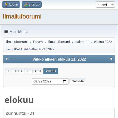
Log in
Sign up
Ilmailufoorumi
Main Menu
Ilmailufoorumi
Forum
Ilmailufoorumi
Kalenteri
elokuu 2022
►
►
►
►
Viikko alkaen elokuu 21, 2022
►
«
»
Viikko alkaen elokuu 21, 2022
LUETTELO
KUUKAUSI
VIIKKO
elokuu
sunnuntai - 21