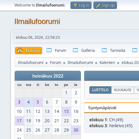
Welcome to
Ilmailufoorumi
.
Log in
Sign up
Ilmailufoorumi
elokuu 06, 2026, 22:58:23
Etusivu
Forum
Galleria
Tarinoita
Ilmailufoorumi
Forum
Ilmailufoorumi
Kalenteri
elokuu 20
►
►
►
►
heinäkuu 2022
su
ma
ti
ke
to
pe
la
LUETTELO
KUUKAUSI
V
1
2
3
4
5
6
7
8
9
Syntymäpäivät
10
11
12
13
14
15
16
elokuu 1
:
CH (49)
17
18
19
20
21
22
23
elokuu 3
:
heileivo (45)
24
25
26
27
28
29
30