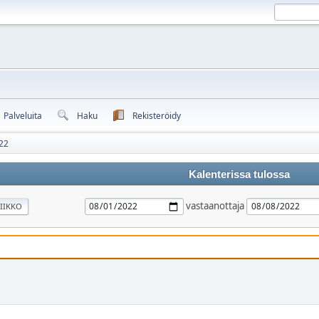
Palveluita
Haku
Rekisteröidy
22
Kalenterissa tulossa
vastaanottaja
IIKKO