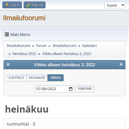
Log in
Sign up
Ilmailufoorumi
Main Menu
Ilmailufoorumi
Forum
Ilmailufoorumi
Kalenteri
►
►
►
heinäkuu 2022
Viikko alkaen heinäkuu 3, 2022
►
►
«
»
Viikko alkaen heinäkuu 3, 2022
LUETTELO
KUUKAUSI
VIIKKO
heinäkuu
sunnuntai - 3