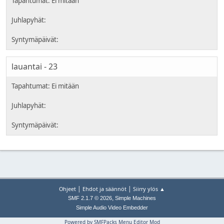
lauantai - 23
|
|
Ohjeet
Ehdot ja säännöt
Siirry ylös ▲
,
SMF 2.1.7 © 2026
Simple Machines
Simple Audio Video Embedder
Powered by SMFPacks Menu Editor Mod