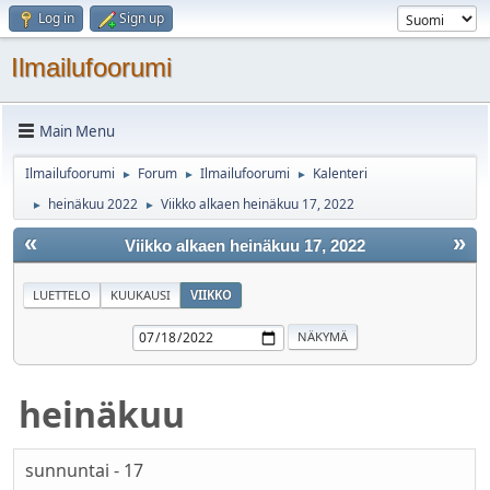
Log in
Sign up
Ilmailufoorumi
Main Menu
Ilmailufoorumi
Forum
Ilmailufoorumi
Kalenteri
►
►
►
heinäkuu 2022
Viikko alkaen heinäkuu 17, 2022
►
►
«
»
Viikko alkaen heinäkuu 17, 2022
LUETTELO
KUUKAUSI
VIIKKO
heinäkuu
sunnuntai - 17