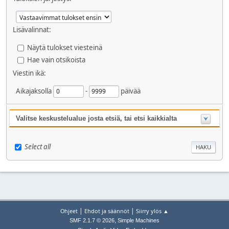
Lisävalinnat:
Näytä tulokset viesteinä
Hae vain otsikoista
Viestin ikä:
Aikajaksolla
-
päivää
Valitse keskustelualue josta etsiä, tai etsi kaikkialta
Select all
|
|
Ohjeet
Ehdot ja säännöt
Siirry ylös ▲
,
SMF 2.1.7 © 2026
Simple Machines