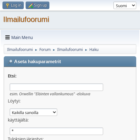
Log in
Sign up
Ilmailufoorumi
Main Menu
Ilmailufoorumi
Forum
Ilmailufoorumi
Haku
►
►
►
Aseta hakuparametrit
Etsi:
esim.
Orwellin "Eläinten vallankumous" -elokuva
Löytyi:
käyttäjältä:
Tuloksien järjestys: