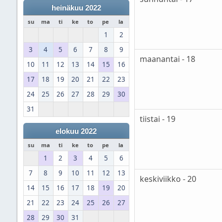
heinäkuu 2022
su
ma
ti
ke
to
pe
la
1
2
3
4
5
6
7
8
9
maanantai - 18
10
11
12
13
14
15
16
17
18
19
20
21
22
23
24
25
26
27
28
29
30
31
tiistai - 19
elokuu 2022
su
ma
ti
ke
to
pe
la
1
2
3
4
5
6
7
8
9
10
11
12
13
keskiviikko - 20
14
15
16
17
18
19
20
21
22
23
24
25
26
27
28
29
30
31