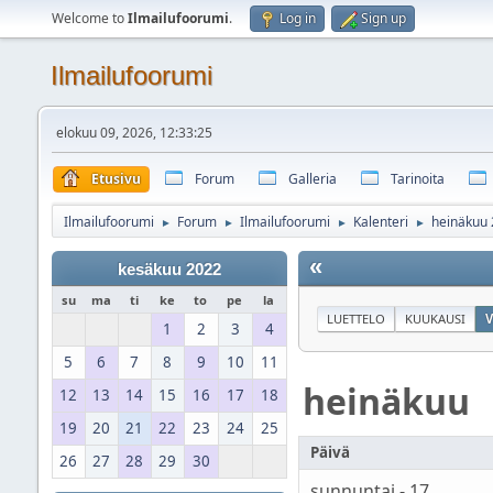
Welcome to
Ilmailufoorumi
.
Log in
Sign up
Ilmailufoorumi
elokuu 09, 2026, 12:33:25
Etusivu
Forum
Galleria
Tarinoita
Ilmailufoorumi
Forum
Ilmailufoorumi
Kalenteri
heinäkuu
►
►
►
►
«
kesäkuu 2022
su
ma
ti
ke
to
pe
la
LUETTELO
KUUKAUSI
V
1
2
3
4
5
6
7
8
9
10
11
heinäkuu
12
13
14
15
16
17
18
19
20
21
22
23
24
25
Päivä
26
27
28
29
30
sunnuntai - 17