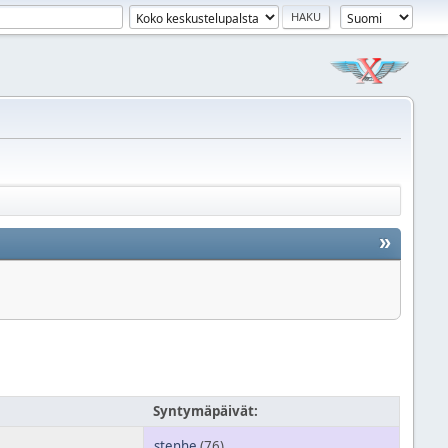
»
Syntymäpäivät:
stenhe
(76)