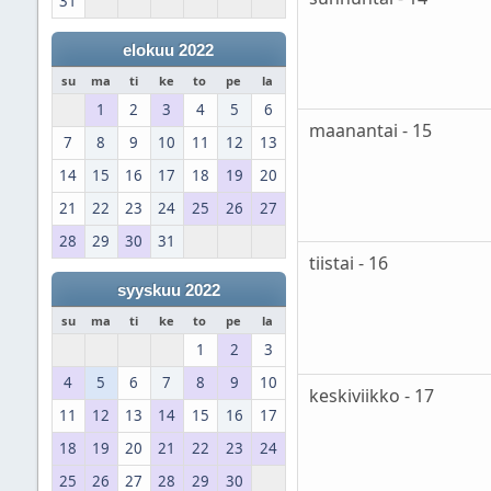
31
elokuu 2022
su
ma
ti
ke
to
pe
la
1
2
3
4
5
6
maanantai - 15
7
8
9
10
11
12
13
14
15
16
17
18
19
20
21
22
23
24
25
26
27
28
29
30
31
tiistai - 16
syyskuu 2022
su
ma
ti
ke
to
pe
la
1
2
3
4
5
6
7
8
9
10
keskiviikko - 17
11
12
13
14
15
16
17
18
19
20
21
22
23
24
25
26
27
28
29
30