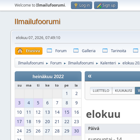
Welcome to
Ilmailufoorumi
.
Log in
Sign up
Ilmailufoorumi
elokuu 07, 2026, 07:49:10
Etusivu
Forum
Galleria
Tarinoita
Ilmailufoorumi
Forum
Ilmailufoorumi
Kalenteri
elokuu 20
►
►
►
►
«
heinäkuu 2022
su
ma
ti
ke
to
pe
la
LUETTELO
KUUKAUSI
V
1
2
3
4
5
6
7
8
9
elokuu
10
11
12
13
14
15
16
17
18
19
20
21
22
23
Päivä
24
25
26
27
28
29
30
sunnuntai - 14