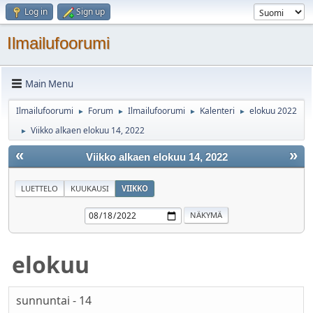
Log in
Sign up
Ilmailufoorumi
Main Menu
Ilmailufoorumi
Forum
Ilmailufoorumi
Kalenteri
elokuu 2022
►
►
►
►
Viikko alkaen elokuu 14, 2022
►
«
»
Viikko alkaen elokuu 14, 2022
LUETTELO
KUUKAUSI
VIIKKO
elokuu
sunnuntai - 14