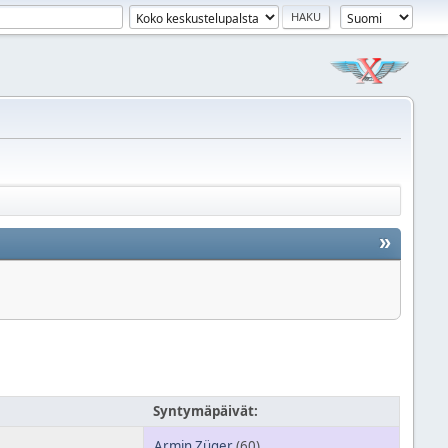
»
3
Syntymäpäivät:
Armin Züger
(60)