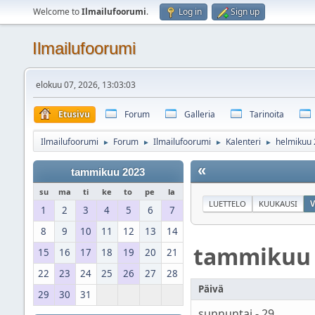
Welcome to
Ilmailufoorumi
.
Log in
Sign up
Ilmailufoorumi
elokuu 07, 2026, 13:03:03
Etusivu
Forum
Galleria
Tarinoita
Ilmailufoorumi
Forum
Ilmailufoorumi
Kalenteri
helmikuu
►
►
►
►
«
tammikuu 2023
su
ma
ti
ke
to
pe
la
LUETTELO
KUUKAUSI
V
1
2
3
4
5
6
7
8
9
10
11
12
13
14
tammikuu
15
16
17
18
19
20
21
22
23
24
25
26
27
28
Päivä
29
30
31
sunnuntai - 29