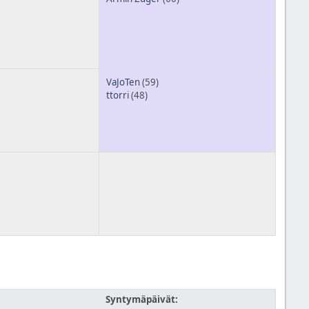
VaJoTen
(59)
ttorri
(48)
Syntymäpäivät: