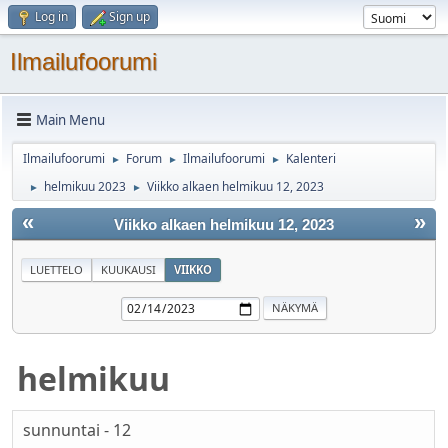
Log in
Sign up
Ilmailufoorumi
Main Menu
Ilmailufoorumi
Forum
Ilmailufoorumi
Kalenteri
►
►
►
helmikuu 2023
Viikko alkaen helmikuu 12, 2023
►
►
«
»
Viikko alkaen helmikuu 12, 2023
LUETTELO
KUUKAUSI
VIIKKO
helmikuu
sunnuntai - 12