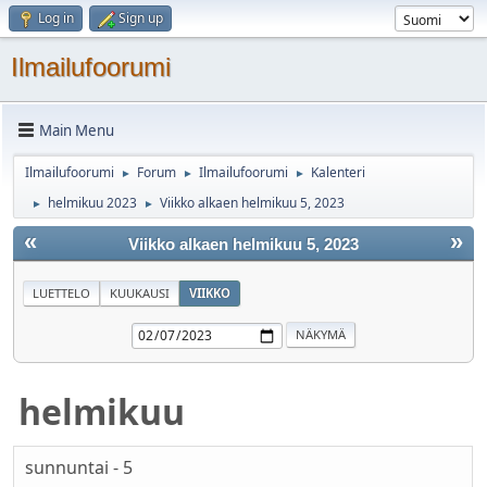
Log in
Sign up
Ilmailufoorumi
Main Menu
Ilmailufoorumi
Forum
Ilmailufoorumi
Kalenteri
►
►
►
helmikuu 2023
Viikko alkaen helmikuu 5, 2023
►
►
«
»
Viikko alkaen helmikuu 5, 2023
LUETTELO
KUUKAUSI
VIIKKO
helmikuu
sunnuntai - 5