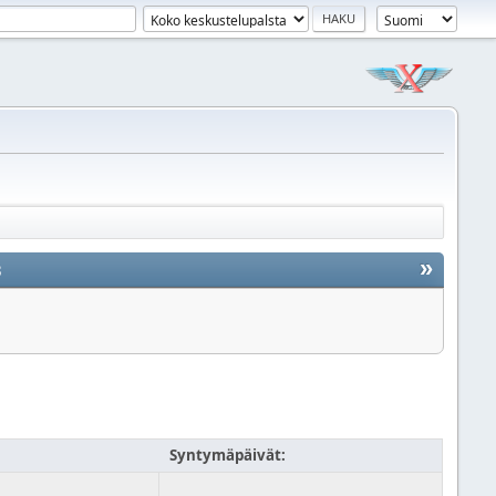
»
3
Syntymäpäivät: