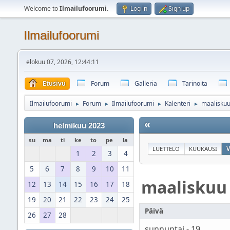
Welcome to
Ilmailufoorumi
.
Log in
Sign up
Ilmailufoorumi
elokuu 07, 2026, 12:44:11
Etusivu
Forum
Galleria
Tarinoita
Ilmailufoorumi
Forum
Ilmailufoorumi
Kalenteri
maalisku
►
►
►
►
«
helmikuu 2023
su
ma
ti
ke
to
pe
la
LUETTELO
KUUKAUSI
V
1
2
3
4
5
6
7
8
9
10
11
maaliskuu
12
13
14
15
16
17
18
19
20
21
22
23
24
25
Päivä
26
27
28
sunnuntai - 19