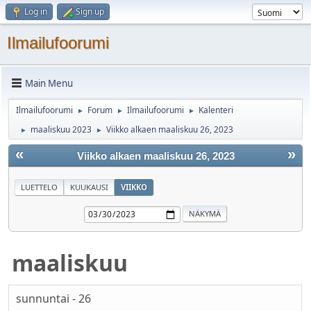
Log in
Sign up
Ilmailufoorumi
Main Menu
Ilmailufoorumi
Forum
Ilmailufoorumi
Kalenteri
►
►
►
maaliskuu 2023
Viikko alkaen maaliskuu 26, 2023
►
►
«
»
Viikko alkaen maaliskuu 26, 2023
LUETTELO
KUUKAUSI
VIIKKO
maaliskuu
sunnuntai - 26