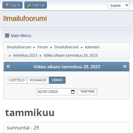
Log in
Sign up
Ilmailufoorumi
Main Menu
Ilmailufoorumi
Forum
Ilmailufoorumi
Kalenteri
►
►
►
helmikuu 2023
Viikko alkaen tammikuu 29, 2023
►
►
«
»
Viikko alkaen tammikuu 29, 2023
LUETTELO
KUUKAUSI
VIIKKO
tammikuu
sunnuntai - 29