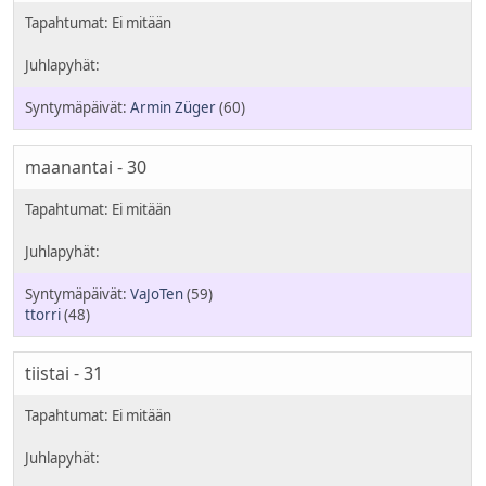
Armin Züger
(60)
maanantai - 30
VaJoTen
(59)
ttorri
(48)
tiistai - 31