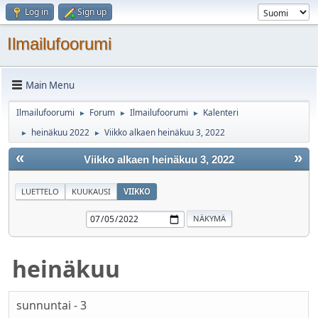
Log in
Sign up
Ilmailufoorumi
Main Menu
Ilmailufoorumi
Forum
Ilmailufoorumi
Kalenteri
►
►
►
heinäkuu 2022
Viikko alkaen heinäkuu 3, 2022
►
►
«
»
Viikko alkaen heinäkuu 3, 2022
LUETTELO
KUUKAUSI
VIIKKO
heinäkuu
sunnuntai - 3