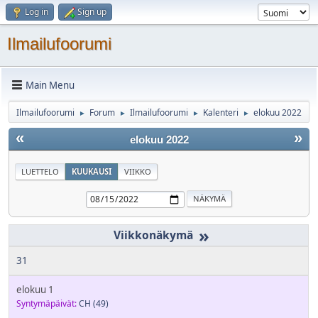
Log in
Sign up
Ilmailufoorumi
Main Menu
Ilmailufoorumi
Forum
Ilmailufoorumi
Kalenteri
elokuu 2022
►
►
►
►
«
»
elokuu 2022
LUETTELO
KUUKAUSI
VIIKKO
»
31
elokuu 1
Syntymäpäivät:
CH
(49)