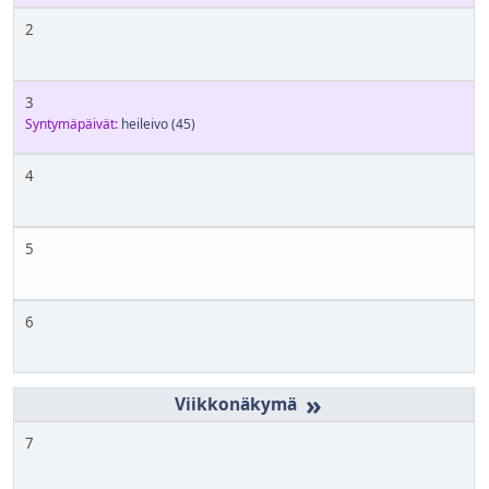
2
3
Syntymäpäivät:
heileivo
(45)
4
5
6
»
7