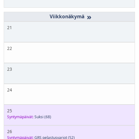
»
21
22
23
24
25
Syntymäpäivät:
Suksi
(68)
26
Syntymäpäivät:
GRS pelastusvarjot
(52)