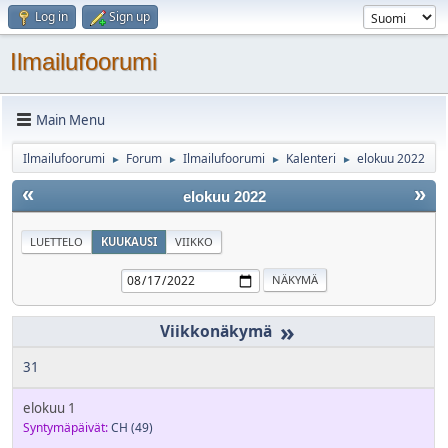
Log in
Sign up
Ilmailufoorumi
Main Menu
Ilmailufoorumi
Forum
Ilmailufoorumi
Kalenteri
elokuu 2022
►
►
►
►
«
»
elokuu 2022
LUETTELO
KUUKAUSI
VIIKKO
»
31
elokuu 1
Syntymäpäivät:
CH
(49)