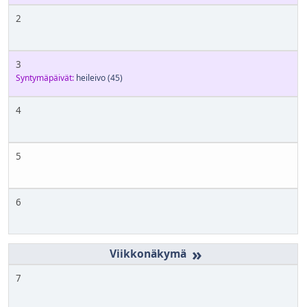
2
3
Syntymäpäivät:
heileivo
(45)
4
5
6
»
7