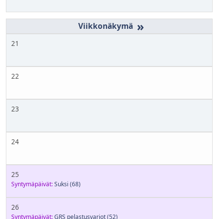
»
21
22
23
24
25
Syntymäpäivät:
Suksi
(68)
26
Syntymäpäivät:
GRS pelastusvarjot
(52)