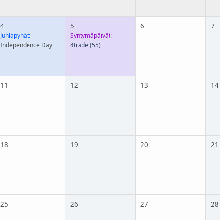
4
5
6
7
Juhlapyhät:
Syntymäpäivät:
Independence Day
4trade
(55)
11
12
13
14
18
19
20
21
25
26
27
28