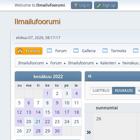
Welcome to
Ilmailufoorumi
.
Log in
Sign up
Ilmailufoorumi
elokuu 07, 2026, 08:17:17
Etusivu
Forum
Galleria
Tarinoita
Ilmailufoorumi
Forum
Ilmailufoorumi
Kalenteri
heinäkuu
►
►
►
►
«
kesäkuu 2022
su
ma
ti
ke
to
pe
la
LUETTELO
KUUKAUSI
V
1
2
3
4
5
6
7
8
9
10
11
sunnuntai
12
13
14
15
16
17
18
26
19
20
21
22
23
24
25
»
26
27
28
29
30