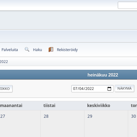
Palveluita
Haku
Rekisteröidy
 2022
heinäkuu 2022
IIKKO
maanantai
tiistai
keskiviikko
tor
27
28
29
30