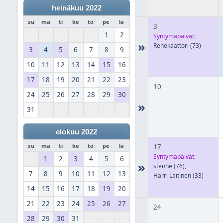
heinäkuu 2022
su
ma
ti
ke
to
pe
la
3
1
2
Syntymäpäivät:
»
Renekaattori
(73)
3
4
5
6
7
8
9
10
11
12
13
14
15
16
17
18
19
20
21
22
23
10
24
25
26
27
28
29
30
»
31
elokuu 2022
su
ma
ti
ke
to
pe
la
17
Syntymäpäivät:
1
2
3
4
5
6
»
stenhe
(76)
,
7
8
9
10
11
12
13
Harri Laitinen
(33)
14
15
16
17
18
19
20
21
22
23
24
25
26
27
24
28
29
30
31