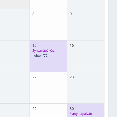
8
9
15
16
Syntymäpäivät:
huhter
(72)
22
23
29
30
Syntymäpäivät: