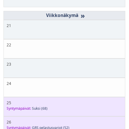
»
21
22
23
24
25
Syntymäpäivät:
Suksi
(68)
26
Syntymäpäivät:
GRS pelastusvarjot
(52)