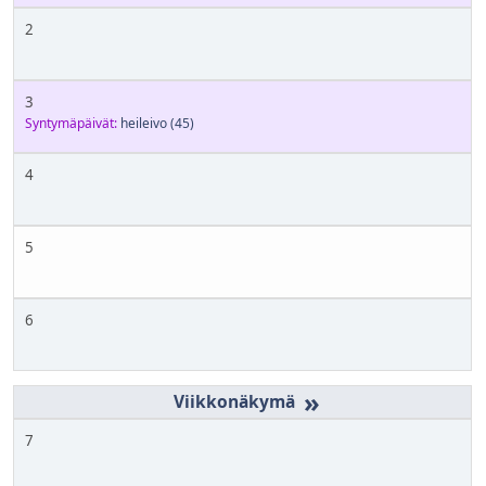
2
3
Syntymäpäivät:
heileivo
(45)
4
5
6
»
7