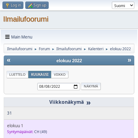
Log in
Sign up
Ilmailufoorumi
Main Menu
Ilmailufoorumi
Forum
Ilmailufoorumi
Kalenteri
elokuu 2022
►
►
►
►
«
»
elokuu 2022
LUETTELO
KUUKAUSI
VIIKKO
»
31
elokuu 1
Syntymäpäivät:
CH
(49)