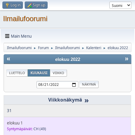
Log in
Sign up
Ilmailufoorumi
Main Menu
Ilmailufoorumi
Forum
Ilmailufoorumi
Kalenteri
elokuu 2022
►
►
►
►
«
»
elokuu 2022
LUETTELO
KUUKAUSI
VIIKKO
»
31
elokuu 1
Syntymäpäivät:
CH
(49)