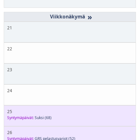
»
21
22
23
24
25
Syntymäpäivät:
Suksi
(68)
26
Syntymäpäivät:
GRS pelastusvarjot
(52)