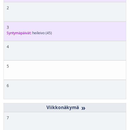
2
3
Syntymäpäivät:
heileivo
(45)
4
5
6
»
7