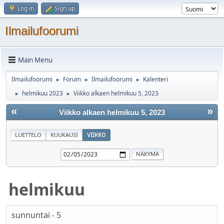
Log in
Sign up
Ilmailufoorumi
Main Menu
Ilmailufoorumi
Forum
Ilmailufoorumi
Kalenteri
►
►
►
helmikuu 2023
Viikko alkaen helmikuu 5, 2023
►
►
«
»
Viikko alkaen helmikuu 5, 2023
LUETTELO
KUUKAUSI
VIIKKO
helmikuu
sunnuntai - 5