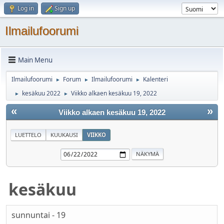
Log in
Sign up
Ilmailufoorumi
Main Menu
Ilmailufoorumi
Forum
Ilmailufoorumi
Kalenteri
►
►
►
kesäkuu 2022
Viikko alkaen kesäkuu 19, 2022
►
►
«
»
Viikko alkaen kesäkuu 19, 2022
LUETTELO
KUUKAUSI
VIIKKO
kesäkuu
sunnuntai - 19