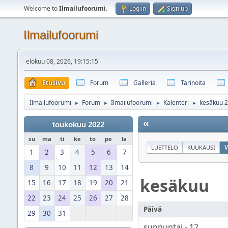
Welcome to
Ilmailufoorumi
.
Log in
Sign up
Ilmailufoorumi
elokuu 08, 2026, 19:15:15
Etusivu
Forum
Galleria
Tarinoita
Ilmailufoorumi
Forum
Ilmailufoorumi
Kalenteri
kesäkuu 
►
►
►
►
«
toukokuu 2022
su
ma
ti
ke
to
pe
la
LUETTELO
KUUKAUSI
V
1
2
3
4
5
6
7
8
9
10
11
12
13
14
kesäkuu
15
16
17
18
19
20
21
22
23
24
25
26
27
28
Päivä
29
30
31
sunnuntai - 12