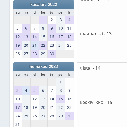
kesäkuu 2022
su
ma
ti
ke
to
pe
la
1
2
3
4
5
6
7
8
9
10
11
maanantai - 13
12
13
14
15
16
17
18
19
20
21
22
23
24
25
26
27
28
29
30
heinäkuu 2022
tiistai - 14
su
ma
ti
ke
to
pe
la
1
2
3
4
5
6
7
8
9
10
11
12
13
14
15
16
keskiviikko - 15
17
18
19
20
21
22
23
24
25
26
27
28
29
30
31