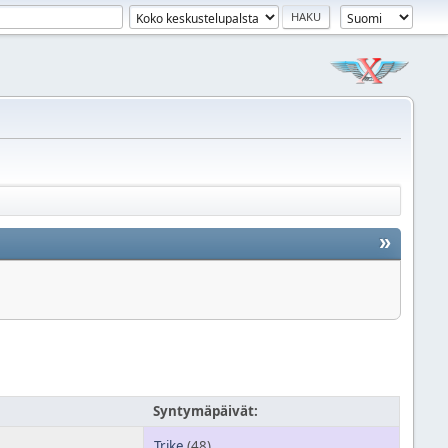
»
Syntymäpäivät:
Trike
(48)