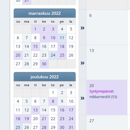
30
31
marraskuu 2022
6
su
ma
ti
ke
to
pe
la
»
1
2
3
4
5
6
7
8
9
10
11
12
13
14
15
16
17
18
19
13
20
21
22
23
24
25
26
»
27
28
29
30
joulukuu 2022
su
ma
ti
ke
to
pe
la
20
Syntymäpäivät:
1
2
3
»
mbbarnes69
(53)
4
5
6
7
8
9
10
11
12
13
14
15
16
17
18
19
20
21
22
23
24
27
25
26
27
28
29
30
31