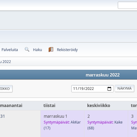
Palveluita
Haku
Rekisteröidy
u 2022
marraskuu 2022
IIKKO
maanantai
tiistai
keskiviikko
tor
31
marraskuu 1
2
3
Syntymäpäivät:
AkKar
Syntymäpäivät:
Kake
Syn
(17)
(68)
Mat