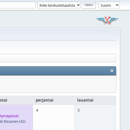
»
stai
perjantai
lauantai
4
5
tymäpäivät:
ti Rissanen
(42)