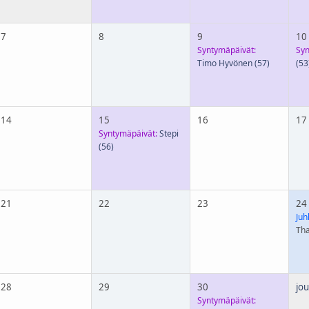
7
8
9
10
Syntymäpäivät:
Syn
Timo Hyvönen
(57)
(53
14
15
16
17
Syntymäpäivät:
Stepi
(56)
21
22
23
24
Juh
Tha
28
29
30
jou
Syntymäpäivät: