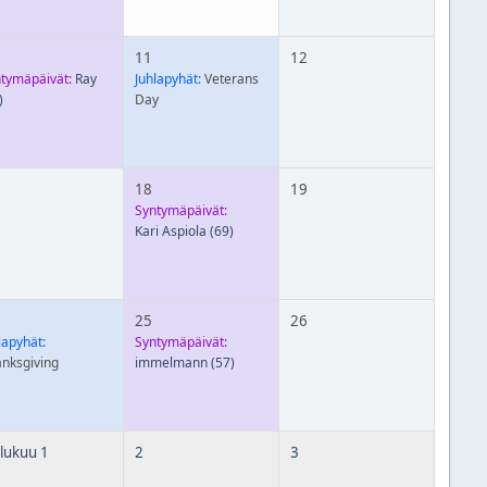
11
12
tymäpäivät:
Ray
Juhlapyhät:
Veterans
)
Day
18
19
Syntymäpäivät:
Kari Aspiola
(69)
25
26
lapyhät:
Syntymäpäivät:
nksgiving
immelmann
(57)
lukuu 1
2
3