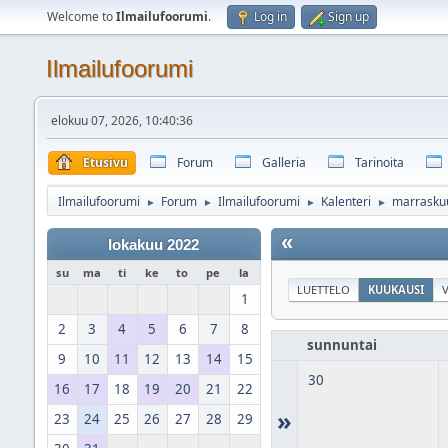
Welcome to
Ilmailufoorumi
.
Log in
Sign up
Ilmailufoorumi
elokuu 07, 2026, 10:40:36
Etusivu
Forum
Galleria
Tarinoita
Ilmailufoorumi
Forum
Ilmailufoorumi
Kalenteri
marrasku
►
►
►
►
«
lokakuu 2022
su
ma
ti
ke
to
pe
la
LUETTELO
KUUKAUSI
V
1
2
3
4
5
6
7
8
sunnuntai
9
10
11
12
13
14
15
30
16
17
18
19
20
21
22
»
23
24
25
26
27
28
29