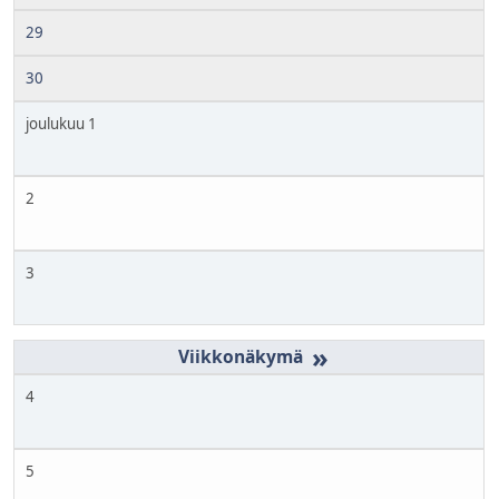
29
30
joulukuu 1
2
3
»
4
5