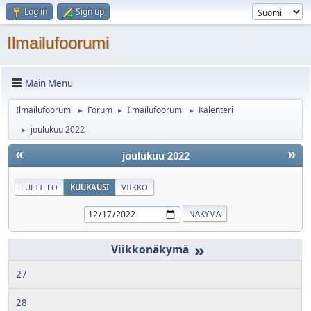
Log in
Sign up
Ilmailufoorumi
Main Menu
Ilmailufoorumi
Forum
Ilmailufoorumi
Kalenteri
►
►
►
joulukuu 2022
►
«
»
joulukuu 2022
LUETTELO
KUUKAUSI
VIIKKO
»
27
28