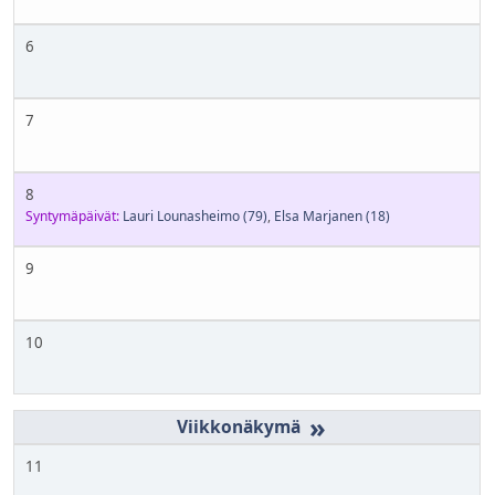
6
7
8
Syntymäpäivät:
Lauri Lounasheimo
(79)
,
Elsa Marjanen
(18)
9
10
»
11