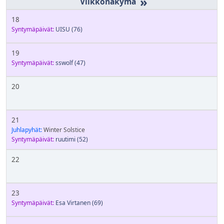
»
18
Syntymäpäivät:
UISU
(76)
19
Syntymäpäivät:
sswolf
(47)
20
21
Juhlapyhät:
Winter Solstice
Syntymäpäivät:
ruutimi
(52)
22
23
Syntymäpäivät:
Esa Virtanen
(69)