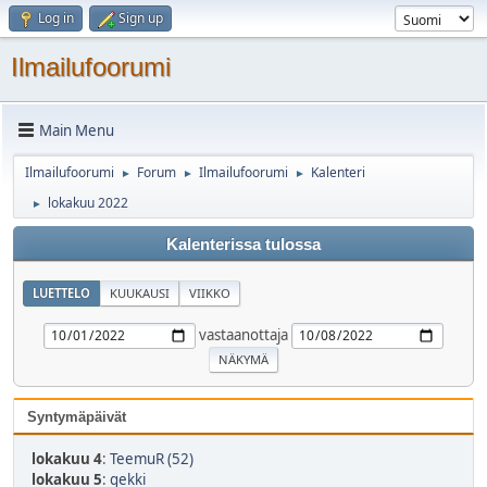
Log in
Sign up
Ilmailufoorumi
Main Menu
Ilmailufoorumi
Forum
Ilmailufoorumi
Kalenteri
►
►
►
lokakuu 2022
►
Kalenterissa tulossa
LUETTELO
KUUKAUSI
VIIKKO
vastaanottaja
Syntymäpäivät
lokakuu 4
:
TeemuR (52)
lokakuu 5
:
gekki