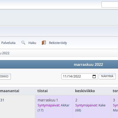
Palveluita
Haku
Rekisteröidy
u 2022
marraskuu 2022
IIKKO
maanantai
tiistai
keskiviikko
tor
31
marraskuu 1
2
3
Syntymäpäivät:
AkKar
Syntymäpäivät:
Kake
Syn
(17)
(68)
Mat