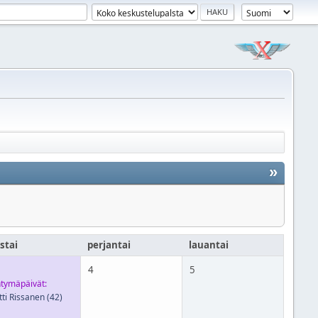
»
stai
perjantai
lauantai
4
5
tymäpäivät:
ti Rissanen
(42)