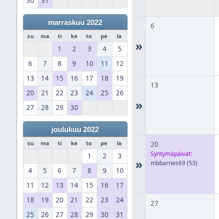
30
31
marraskuu 2022
6
su
ma
ti
ke
to
pe
la
»
1
2
3
4
5
6
7
8
9
10
11
12
13
14
15
16
17
18
19
13
20
21
22
23
24
25
26
»
27
28
29
30
joulukuu 2022
su
ma
ti
ke
to
pe
la
20
Syntymäpäivät:
1
2
3
»
mbbarnes69
(53)
4
5
6
7
8
9
10
11
12
13
14
15
16
17
18
19
20
21
22
23
24
27
25
26
27
28
29
30
31