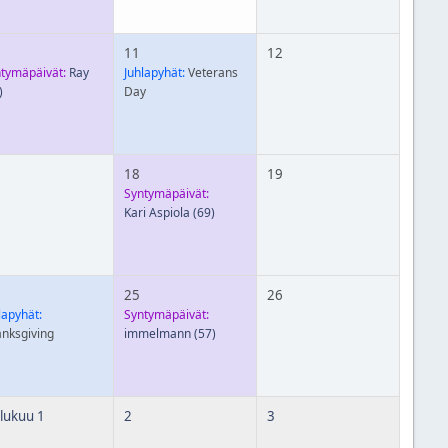
11
12
tymäpäivät:
Ray
Juhlapyhät:
Veterans
)
Day
18
19
Syntymäpäivät:
Kari Aspiola
(69)
25
26
lapyhät:
Syntymäpäivät:
nksgiving
immelmann
(57)
lukuu 1
2
3