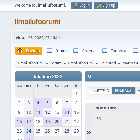
Welcome to
Ilmailufoorumi
.
Log in
Sign up
Ilmailufoorumi
elokuu 08, 2026, 07:16:21
Etusivu
Forum
Galleria
Tarinoita
Ilmailufoorumi
Forum
Ilmailufoorumi
Kalenteri
marrasku
►
►
►
►
«
lokakuu 2022
su
ma
ti
ke
to
pe
la
LUETTELO
KUUKAUSI
V
1
2
3
4
5
6
7
8
sunnuntai
9
10
11
12
13
14
15
30
16
17
18
19
20
21
22
»
23
24
25
26
27
28
29