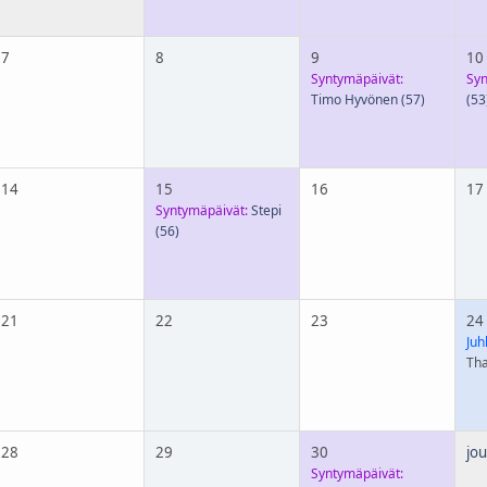
7
8
9
10
Syntymäpäivät:
Syn
Timo Hyvönen
(57)
(53
14
15
16
17
Syntymäpäivät:
Stepi
(56)
21
22
23
24
Juh
Tha
28
29
30
jou
Syntymäpäivät: