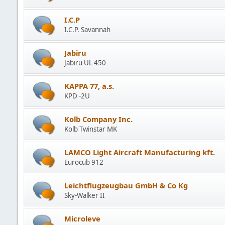
I.C.P
I.C.P. Savannah
Jabiru
Jabiru UL 450
KAPPA 77, a.s.
KPD -2U
Kolb Company Inc.
Kolb Twinstar MK
LAMCO Light Aircraft Manufacturing kft.
Eurocub 912
Leichtflugzeugbau GmbH & Co Kg
Sky-Walker II
Microleve