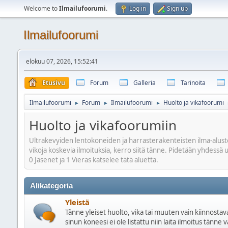
Welcome to
Ilmailufoorumi
.
Log in
Sign up
Ilmailufoorumi
elokuu 07, 2026, 15:52:41
Etusivu
Forum
Galleria
Tarinoita
Ilmailufoorumi
Forum
Ilmailufoorumi
Huolto ja vikafoorumi
►
►
►
Huolto ja vikafoorumiin
Ultrakevyiden lentokoneiden ja harrasterakenteisten ilma-alusten 
vikoja koskevia ilmoituksia, kerro siitä tänne. Pidetään yhdessä u
0 Jäsenet ja 1 Vieras katselee tätä aluetta.
Alikategoria
Yleistä
Tänne yleiset huolto, vika tai muuten vain kiinnostav
sinun koneesi ei ole listattu niin laita ilmoitus tänne 