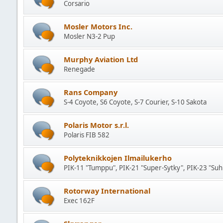
Corsario
Mosler Motors Inc.
Mosler N3-2 Pup
Murphy Aviation Ltd
Renegade
Rans Company
S-4 Coyote, S6 Coyote, S-7 Courier, S-10 Sakota
Polaris Motor s.r.l.
Polaris FIB 582
Polyteknikkojen Ilmailukerho
PIK-11 "Tumppu", PIK-21 "Super-Sytky", PIK-23 "Suhi
Rotorway International
Exec 162F