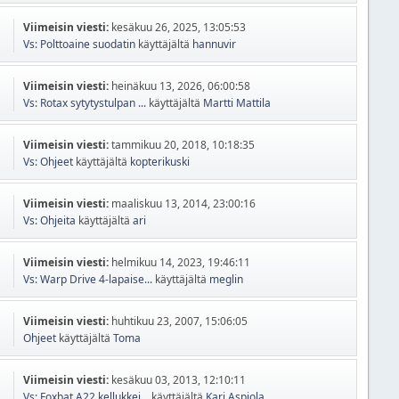
Viimeisin viesti:
kesäkuu 26, 2025, 13:05:53
Vs: Polttoaine suodatin
käyttäjältä
hannuvir
Viimeisin viesti:
heinäkuu 13, 2026, 06:00:58
Vs: Rotax sytytystulpan ...
käyttäjältä
Martti Mattila
Viimeisin viesti:
tammikuu 20, 2018, 10:18:35
Vs: Ohjeet
käyttäjältä
kopterikuski
Viimeisin viesti:
maaliskuu 13, 2014, 23:00:16
Vs: Ohjeita
käyttäjältä
ari
Viimeisin viesti:
helmikuu 14, 2023, 19:46:11
Vs: Warp Drive 4-lapaise...
käyttäjältä
meglin
Viimeisin viesti:
huhtikuu 23, 2007, 15:06:05
Ohjeet
käyttäjältä
Toma
Viimeisin viesti:
kesäkuu 03, 2013, 12:10:11
Vs: Foxbat A22 kellukkei...
käyttäjältä
Kari Aspiola