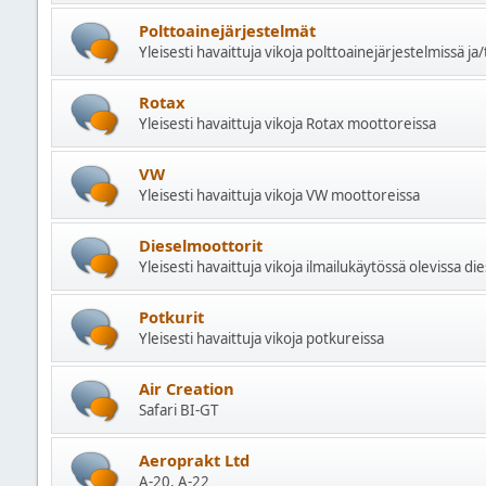
Polttoainejärjestelmät
Yleisesti havaittuja vikoja polttoainejärjestelmissä ja/
Rotax
Yleisesti havaittuja vikoja Rotax moottoreissa
VW
Yleisesti havaittuja vikoja VW moottoreissa
Dieselmoottorit
Yleisesti havaittuja vikoja ilmailukäytössä olevissa d
Potkurit
Yleisesti havaittuja vikoja potkureissa
Air Creation
Safari BI-GT
Aeroprakt Ltd
A-20, A-22