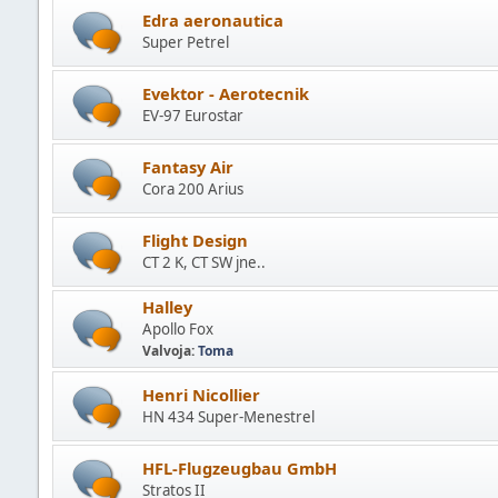
Edra aeronautica
Super Petrel
Evektor - Aerotecnik
EV-97 Eurostar
Fantasy Air
Cora 200 Arius
Flight Design
CT 2 K, CT SW jne..
Halley
Apollo Fox
Valvoja:
Toma
Henri Nicollier
HN 434 Super-Menestrel
HFL-Flugzeugbau GmbH
Stratos II