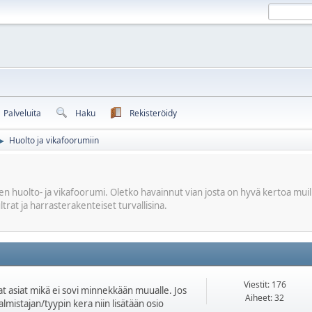
Palveluita
Haku
Rekisteröidy
Huolto ja vikafoorumiin
►
huolto- ja vikafoorumi. Oletko havainnut vian josta on hyvä kertoa muille 
ltrat ja harrasterakenteiset turvallisina.
Viestit: 176
at asiat mikä ei sovi minnekkään muualle. Jos
Aiheet: 32
valmistajan/tyypin kera niin lisätään osio