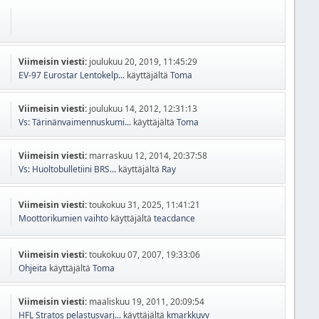
Viimeisin viesti:
joulukuu 20, 2019, 11:45:29
EV-97 Eurostar Lentokelp...
käyttäjältä
Toma
Viimeisin viesti:
joulukuu 14, 2012, 12:31:13
Vs: Tärinänvaimennuskumi...
käyttäjältä
Toma
Viimeisin viesti:
marraskuu 12, 2014, 20:37:58
Vs: Huoltobulletiini BRS...
käyttäjältä
Ray
Viimeisin viesti:
toukokuu 31, 2025, 11:41:21
Moottorikumien vaihto
käyttäjältä
teacdance
Viimeisin viesti:
toukokuu 07, 2007, 19:33:06
Ohjeita
käyttäjältä
Toma
Viimeisin viesti:
maaliskuu 19, 2011, 20:09:54
HFL Stratos pelastusvarj...
käyttäjältä
kmarkkuvv