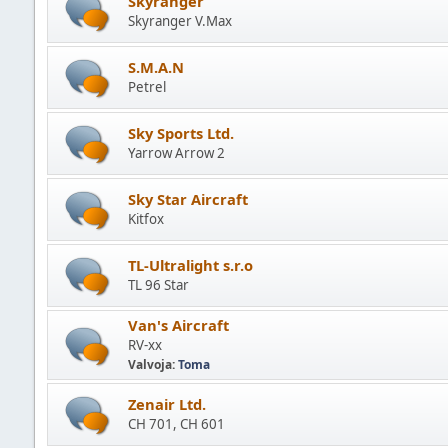
Skyranger
Skyranger V.Max
S.M.A.N
Petrel
Sky Sports Ltd.
Yarrow Arrow 2
Sky Star Aircraft
Kitfox
TL-Ultralight s.r.o
TL 96 Star
Van's Aircraft
RV-xx
Valvoja:
Toma
Zenair Ltd.
CH 701, CH 601