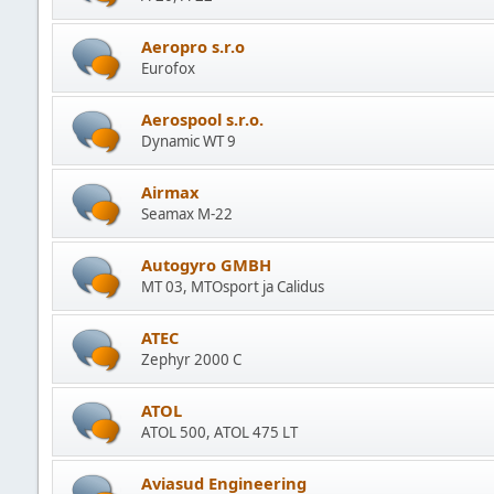
Aeropro s.r.o
Eurofox
Aerospool s.r.o.
Dynamic WT 9
Airmax
Seamax M-22
Autogyro GMBH
MT 03, MTOsport ja Calidus
ATEC
Zephyr 2000 C
ATOL
ATOL 500, ATOL 475 LT
Aviasud Engineering