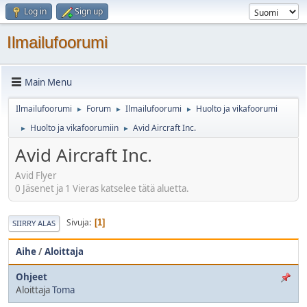
Log in
Sign up
Ilmailufoorumi
Main Menu
Ilmailufoorumi
Forum
Ilmailufoorumi
Huolto ja vikafoorumi
►
►
►
Huolto ja vikafoorumiin
Avid Aircraft Inc.
►
►
Avid Aircraft Inc.
Avid Flyer
0 Jäsenet ja 1 Vieras katselee tätä aluetta.
Sivuja
1
SIIRRY ALAS
Aihe
/
Aloittaja
Ohjeet
Aloittaja
Toma