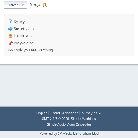
Sivuja
1
SIIRRY YLÖS
Kysely
Siirretty aihe
Lukittu aihe
Pysyvä aihe
Topic you are watching
|
|
Ohjeet
Ehdot ja säännöt
Siirry ylös ▲
,
SMF 2.1.7 © 2026
Simple Machines
Simple Audio Video Embedder
Powered by SMFPacks Menu Editor Mod