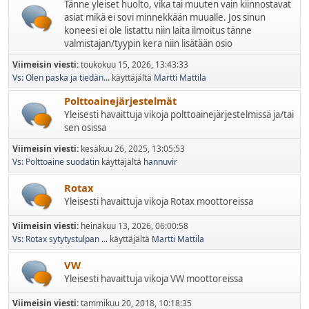
Tänne yleiset huolto, vika tai muuten vain kiinnostavat
asiat mikä ei sovi minnekkään muualle. Jos sinun
koneesi ei ole listattu niin laita ilmoitus tänne
valmistajan/tyypin kera niin lisätään osio
Viimeisin viesti:
toukokuu 15, 2026, 13:43:33
Vs: Olen paska ja tiedän...
käyttäjältä
Martti Mattila
Polttoainejärjestelmät
Yleisesti havaittuja vikoja polttoainejärjestelmissä ja/tai
sen osissa
Viimeisin viesti:
kesäkuu 26, 2025, 13:05:53
Vs: Polttoaine suodatin
käyttäjältä
hannuvir
Rotax
Yleisesti havaittuja vikoja Rotax moottoreissa
Viimeisin viesti:
heinäkuu 13, 2026, 06:00:58
Vs: Rotax sytytystulpan ...
käyttäjältä
Martti Mattila
VW
Yleisesti havaittuja vikoja VW moottoreissa
Viimeisin viesti:
tammikuu 20, 2018, 10:18:35