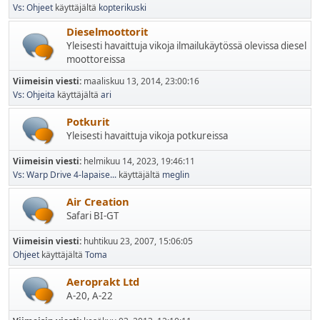
Vs: Ohjeet
käyttäjältä
kopterikuski
Dieselmoottorit
Yleisesti havaittuja vikoja ilmailukäytössä olevissa diesel
moottoreissa
Viimeisin viesti:
maaliskuu 13, 2014, 23:00:16
Vs: Ohjeita
käyttäjältä
ari
Potkurit
Yleisesti havaittuja vikoja potkureissa
Viimeisin viesti:
helmikuu 14, 2023, 19:46:11
Vs: Warp Drive 4-lapaise...
käyttäjältä
meglin
Air Creation
Safari BI-GT
Viimeisin viesti:
huhtikuu 23, 2007, 15:06:05
Ohjeet
käyttäjältä
Toma
Aeroprakt Ltd
A-20, A-22