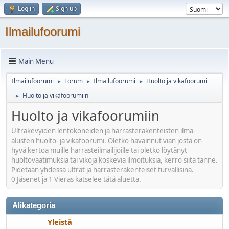
Log in
Sign up
Ilmailufoorumi
Main Menu
Ilmailufoorumi
Forum
Ilmailufoorumi
Huolto ja vikafoorumi
►
►
►
Huolto ja vikafoorumiin
►
Huolto ja vikafoorumiin
Ultrakevyiden lentokoneiden ja harrasterakenteisten ilma-
alusten huolto- ja vikafoorumi. Oletko havainnut vian josta on
hyvä kertoa muille harrasteilmailijoille tai oletko löytänyt
huoltovaatimuksia tai vikoja koskevia ilmoituksia, kerro siitä tänne.
Pidetään yhdessä ultrat ja harrasterakenteiset turvallisina.
0 Jäsenet ja 1 Vieras katselee tätä aluetta.
Alikategoria
Yleistä