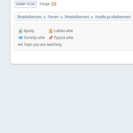
Sivuja
1
SIIRRY YLÖS
Ilmailufoorumi
Forum
Ilmailufoorumi
Huolto ja vikafoorumi
►
►
►
Kysely
Lukittu aihe
Siirretty aihe
Pysyvä aihe
Topic you are watching