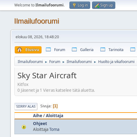
Welcome to
Ilmailufoorumi
.
Log in
Sign up
Ilmailufoorumi
elokuu 08, 2026, 18:48:20
Etusivu
Forum
Galleria
Tarinoita
Ilmailufoorumi
Forum
Ilmailufoorumi
Huolto ja vikafoorumi
►
►
►
Sky Star Aircraft
Kitfox
0 Jäsenet ja 1 Vieras katselee tätä aluetta.
Sivuja
1
SIIRRY ALAS
Aihe
/
Aloittaja
Ohjeet
Aloittaja
Toma