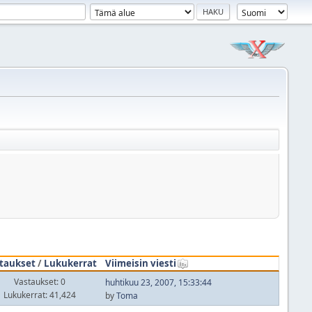
taukset
/
Lukukerrat
Viimeisin viesti
Vastaukset: 0
huhtikuu 23, 2007, 15:33:44
Lukukerrat: 41,424
by
Toma