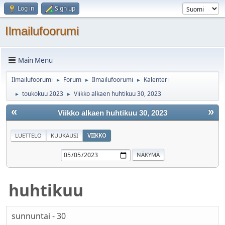
Log in
Sign up
Ilmailufoorumi
Main Menu
Ilmailufoorumi
Forum
Ilmailufoorumi
Kalenteri
►
►
►
toukokuu 2023
Viikko alkaen huhtikuu 30, 2023
►
►
«
»
Viikko alkaen huhtikuu 30, 2023
LUETTELO
KUUKAUSI
VIIKKO
huhtikuu
sunnuntai - 30