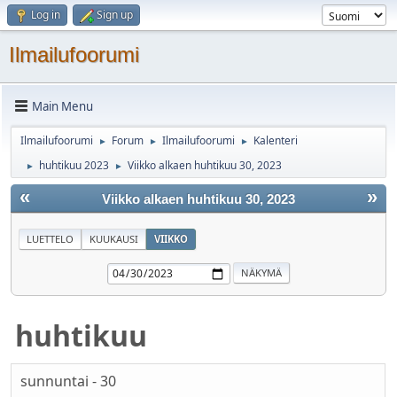
Log in
Sign up
Ilmailufoorumi
Main Menu
Ilmailufoorumi
Forum
Ilmailufoorumi
Kalenteri
►
►
►
huhtikuu 2023
Viikko alkaen huhtikuu 30, 2023
►
►
«
»
Viikko alkaen huhtikuu 30, 2023
LUETTELO
KUUKAUSI
VIIKKO
huhtikuu
sunnuntai - 30