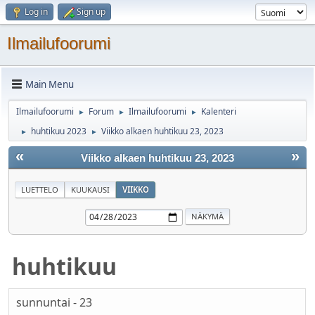
Log in
Sign up
Ilmailufoorumi
Main Menu
Ilmailufoorumi
Forum
Ilmailufoorumi
Kalenteri
►
►
►
huhtikuu 2023
Viikko alkaen huhtikuu 23, 2023
►
►
«
»
Viikko alkaen huhtikuu 23, 2023
LUETTELO
KUUKAUSI
VIIKKO
huhtikuu
sunnuntai - 23