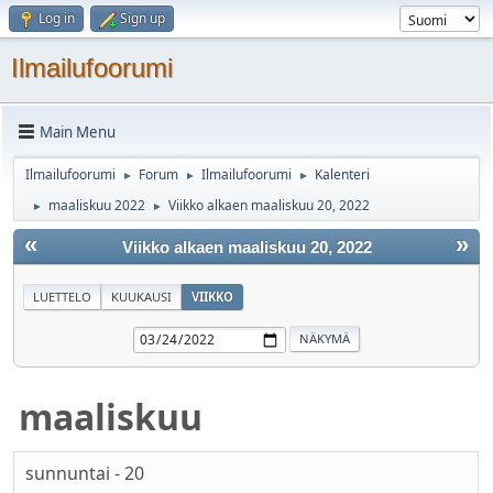
Log in
Sign up
Ilmailufoorumi
Main Menu
Ilmailufoorumi
Forum
Ilmailufoorumi
Kalenteri
►
►
►
maaliskuu 2022
Viikko alkaen maaliskuu 20, 2022
►
►
«
»
Viikko alkaen maaliskuu 20, 2022
LUETTELO
KUUKAUSI
VIIKKO
maaliskuu
sunnuntai - 20