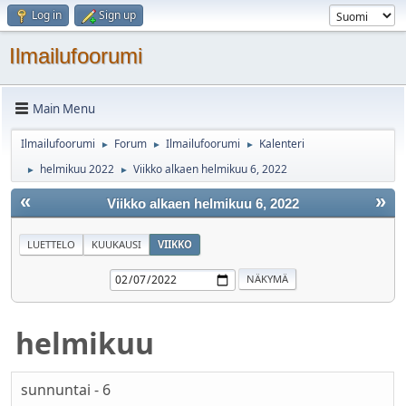
Log in
Sign up
Ilmailufoorumi
Main Menu
Ilmailufoorumi
Forum
Ilmailufoorumi
Kalenteri
►
►
►
helmikuu 2022
Viikko alkaen helmikuu 6, 2022
►
►
«
»
Viikko alkaen helmikuu 6, 2022
LUETTELO
KUUKAUSI
VIIKKO
helmikuu
sunnuntai - 6