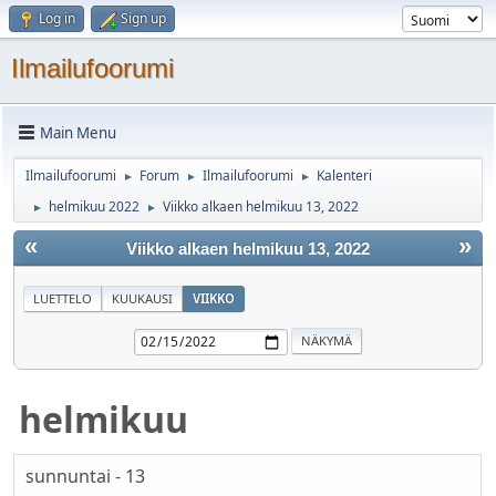
Log in
Sign up
Ilmailufoorumi
Main Menu
Ilmailufoorumi
Forum
Ilmailufoorumi
Kalenteri
►
►
►
helmikuu 2022
Viikko alkaen helmikuu 13, 2022
►
►
«
»
Viikko alkaen helmikuu 13, 2022
LUETTELO
KUUKAUSI
VIIKKO
helmikuu
sunnuntai - 13