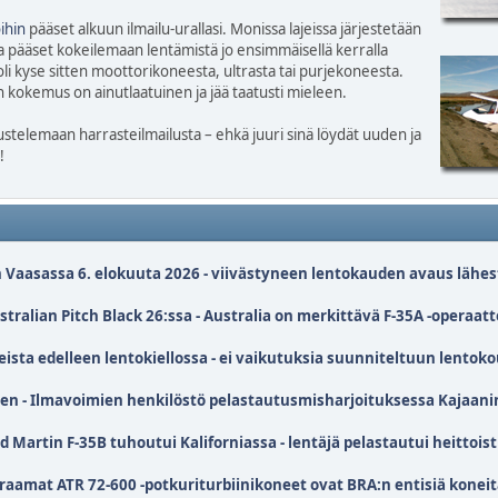
ihin
pääset alkuun ilmailu-urallasi. Monissa lajeissa järjestetään
a pääset kokeilemaan lentämistä jo ensimmäisellä kerralla
li kyse sitten moottorikoneesta, ultrasta tai purjekoneesta.
okemus on ainutlaatuinen ja jää taatusti mieleen.
telemaan harrasteilmailusta – ehkä juuri sinä löydät uuden ja
!
Vaasassa 6. elokuuta 2026 - viivästyneen lentokauden avaus lähes
alian Pitch Black 26:ssa - Australia on merkittävä F-35A -operaatt
sta edelleen lentokiellossa - ei vaikutuksia suunniteltuun lentok
en - Ilmavoimien henkilöstö pelastautusmisharjoituksessa Kajaani
Martin F-35B tuhoutui Kaliforniassa - lentäjä pelastautui heittois
kraamat ATR 72-600 -potkuriturbiinikoneet ovat BRA:n entisiä konei