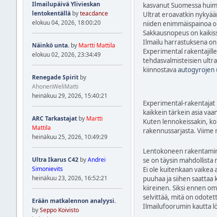
Ilmailupäivä Ylivieskan
kasvanut Suomessa huima
lentokentällä
by
teacdance
Ultrat eroavatkin nykyään
elokuu 04, 2026, 18:00:20
niiden enimmäispainoa on
Sakkausnopeus on kaikiss
Ilmailu harrastuksena on
Näinkö unta.
by
Martti Mattila
Experimental rakentajille
elokuu 02, 2026, 23:34:49
tehdasvalmisteisien ultra
kiinnostava
autogyrojen 
Renegade Spirit
by
AhonenWeliMatti
heinäkuu 29, 2026, 15:40:21
Experimental-rakentajat k
kaikkein tärkein asia va
ARC Tarkastajat
by
Martti
Kuten lennokeissakin, kon
Mattila
rakennussarjasta. Viime 
heinäkuu 25, 2026, 10:49:29
Lentokoneen rakentamine
Ultra Ikarus C42
by
Andrei
se on täysin mahdollista 
Simonievits
Ei ole kuitenkaan vaikea
heinäkuu 23, 2026, 16:52:21
puuhaa ja siihen saattaa 
kiireinen. Siksi ennen om
selvittää, mitä on odotet
Erään matkalennon analyysi.
Ilmailufoorumin kautta l
by
Seppo Koivisto