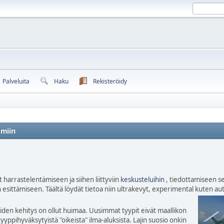
Palveluita
Haku
Rekisteröidy
umiin
 harrastelentämiseen ja siihen liittyviin
keskusteluihin
, tiedottamiseen se
n esittämiseen. Täältä löydät tietoa niin ultrakevyt, experimental kuten 
den kehitys on ollut huimaa. Uusimmat tyypit eivät maallikon
yyppihyväksytyistä "oikeista" ilma-aluksista. Lajin suosio onkin