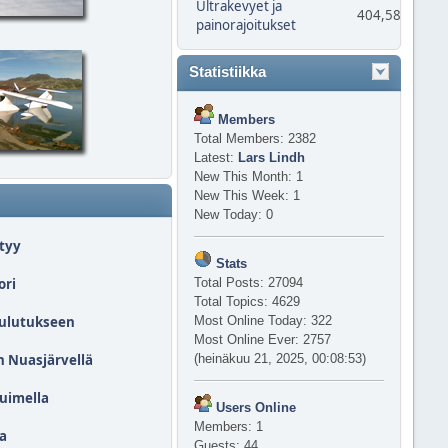
Ultrakevyet ja
404,587
painorajoitukset
Statistiikka
Members
Total Members: 2382
Latest:
Lars Lindh
New This Month: 1
New This Week: 1
New Today: 0
tyy
Stats
ori
Total Posts: 27094
Total Topics: 4629
oulutukseen
Most Online Today: 322
Most Online Ever: 2757
n Nuasjärvellä
(heinäkuu 21, 2025, 00:08:53)
tuimella
Users Online
Members: 1
ta
Guests: 44