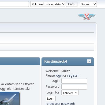
Käyttäjätiedot
Welcome,
Guest
.
Please
login
or
register
.
Login:
kä lentämiseen liittyvän
Password:
autogyrolentämisestäkin
Login for:
Forgot your password?