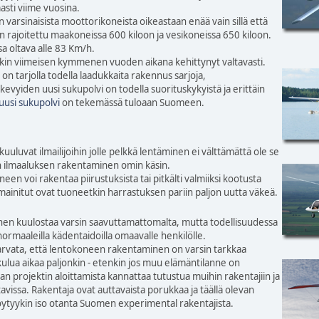
sti viime vuosina.
 varsinaisista moottorikoneista oikeastaan enää vain sillä että
 rajoitettu maakoneissa 600 kiloon ja vesikoneissa 650 kiloon.
a oltava alle 83 Km/h.
kin viimeisen kymmenen vuoden aikana kehittynyt valtavasti.
 on tarjolla todella laadukkaita rakennus sarjoja,
kevyiden uusi sukupolvi on todella suorituskykyistä ja erittäin
uusi sukupolvi
on tekemässä tuloaan Suomeen.
uuluvat ilmailijoihin jolle pelkkä lentäminen ei välttämättä ole se
an ilmaaluksen rakentaminen omin käsin.
een voi rakentaa piirustuksista tai pitkälti valmiiksi kootusta
mainitut ovat tuoneetkin harrastuksen pariin paljon uutta väkeä.
n kuulostaa varsin saavuttamattomalta, mutta todellisuudessa
normaaleilla kädentaidoilla omaavalle henkilölle.
 arvata, että lentokoneen rakentaminen on varsin tarkkaa
kulua aikaa paljonkin - etenkin jos muu elämäntilanne on
an projektin aloittamista kannattaa tutustua muihin rakentajiin ja
tavissa. Rakentaja ovat auttavaista porukkaa ja täällä olevan
öytyykin iso otanta Suomen experimental rakentajista.