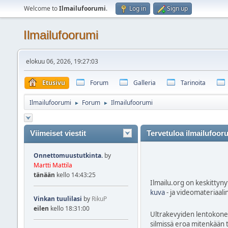
Welcome to
Ilmailufoorumi
.
Log in
Sign up
Ilmailufoorumi
elokuu 06, 2026, 19:27:03
Etusivu
Forum
Galleria
Tarinoita
Ilmailufoorumi
Forum
Ilmailufoorumi
►
►
Viimeiset viestit
Tervetuloa ilmailufoor
Onnettomuustutkinta.
by
Martti Mattila
tänään
kello 14:43:25
Ilmailu.org on keskittynyt
kuva
- ja videomateriaali
Vinkan tuulilasi
by
RikuP
eilen
kello 18:31:00
Ultrakevyiden lentokonei
silmissä eroa mitenkään t