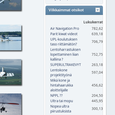
Vilkkaimmat otsikot
Lukukerrat
Vas
Air Navigation Pro
782,620
Parit kiwat videot
639,186
UPL-koulutuksen
706,790
taso riittämätön?
Lentoharrastuksen
lopettaminen liian
752,759
kalliina ?
SUPERULTRAKEVYT
263,185
Lentokone
597,047
projektityönä
Mikä kone ja
hintahaarukka
456,626
aloittelijalle
NPPL ??
204,502
Ultra tai mopu
445,952
Nopea ultra
300,130
piirustuksista