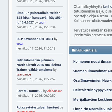
heinäkuu 20, 2026, 00:40:22
Ottamalla yhteyttä
kerho
tutustumiskursseja, joiss
Ilmailun puheradiolaitteiden
opettajan ohjauksessa – o
8,33 kHz:n kanavaväli käyttöön
Kolmannen ulottuvuuden k
jo 15.4.2027
by
Lauri
heinäkuu 18, 2026, 15:53:34
Tervetuloa mukaan keskus
jännittävän harrastuksen
I.C.P Savannah OH- U431
by
vetu
heinäkuu 17, 2026, 11:06:18
Ilmailu-uutisia
5600 kilometrin pituinen
Kolmonen nousi ilmaan 
North-Circuit 2026 tuo Elektra
Trainer -sähkölentokone
by
Suomen Ilmavoimat Austr
teacdance
heinäkuu 13, 2026, 11:22:57
Osa Ilmavoimien Hawkei
Heittoistuinhyppy vete
Part-ML muuttuu
by
Aki Suokas
heinäkuu 13, 2026, 09:09:50
Merijalkaväen Lockheed 
Rotax sytytystulpan kierteet
by
Finnairin Norralle vuo