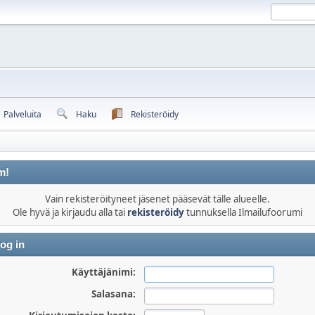
Palveluita
Haku
Rekisteröidy
m!
Vain rekisteröityneet jäsenet pääsevät tälle alueelle.
Ole hyvä ja kirjaudu alla tai
rekisteröidy
tunnuksella Ilmailufoorumi
og in
Käyttäjänimi:
Salasana: