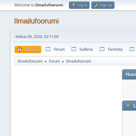
Welcome to
Ilmailufoorumi
.
Log in
Sign up
Ilmailufoorumi
elokuu 06, 2026, 02:11:00
Etusivu
Forum
Galleria
Tarinoita
Ilmailufoorumi
Forum
Ilmailufoorumi
►
►
Huo
L