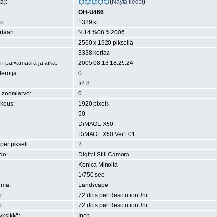
ä):
(
Näytä tiedot
)
OH-U466
o:
1329 kt
eriaan:
%14.%08.%2006
2560 x 1920 pikseliä
3338 kertaa
n päivämäärä ja aika:
2005:08:13 18:29:24
eröijä:
0
:
f/2.8
n zoomiarvo:
0
rkeus:
1920 pixels
50
DiMAGE X50
DiMAGE X50 Ver1.01
 per pikseli:
2
de:
Digital Still Camera
Konica Minolta
:
1/750 sec
lma:
Landscape
o:
72 dots per ResolutionUnit
o:
72 dots per ResolutionUnit
yksikkö:
Inch