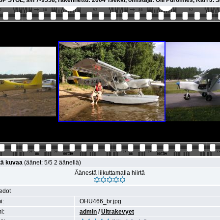
STOL, s/n 7-9558, rakennettu: 2004 Tsekki, omistaja: Olli Puromies, Kari J. S
tä kuvaa
(äänet: 5/5 2 äänellä)
Äänestä liikuttamalla hiirtä
iedot
i:
OHU466_br.jpg
i:
admin
/
Ultrakevyet