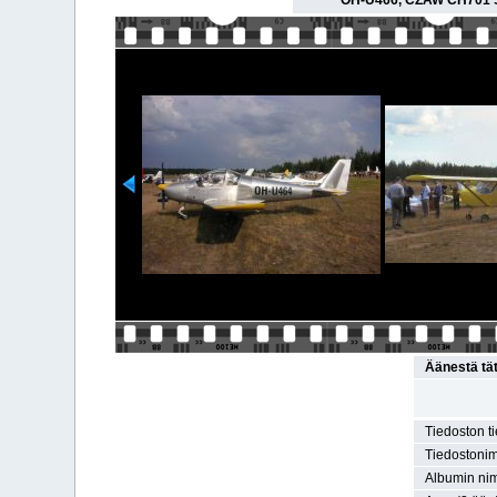
OH-U466, CZAW CH701 SP 
Äänestä tä
Tiedoston t
Tiedostonim
Albumin nim