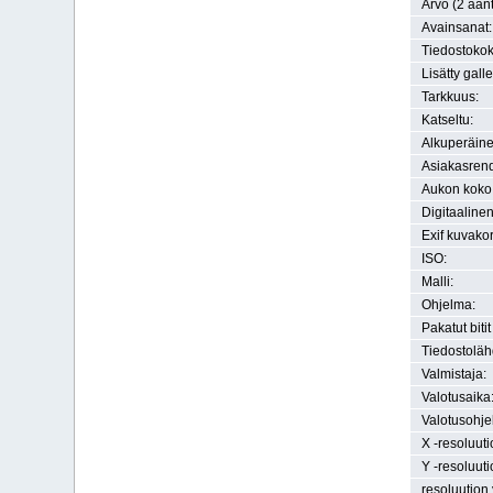
Arvo (2 äänt
Avainsanat:
Tiedostokok
Lisätty gall
Tarkkuus:
Katseltu:
Alkuperäine
Asiakasrend
Aukon koko
Digitaaline
Exif kuvako
ISO:
Malli:
Ohjelma:
Pakatut bitit
Tiedostoläh
Valmistaja:
Valotusaika
Valotusohje
X -resoluuti
Y -resoluuti
resoluution 