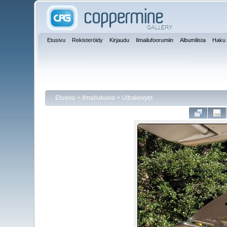
Etusivu
Rekisteröidy
Kirjaudu
Ilmailufoorumiin
Albumilista
Haku
Etusivu
>
Ilmailukuvia
>
Ultrakevyet