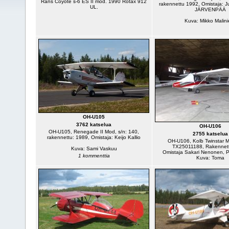
Rans Coyote s-6 ES II mod. 1990 Rotax 912
rakennettu 1992, Omistaja: 
UL.
JÄRVENPÄÄ
Kuva: Mikko Malini
OH-U105
3762 katselua
OH-U106
OH-U105, Renegade II Mod, s/n: 140,
2755 katselua
rakennettu: 1989, Omistaja: Keijo Kallio
OH-U106, Kolb Twinstar Ma
TX25011188, Rakennet
Kuva: Sami Vaskuu
Omistaja Sakari Nenonen,
1 kommenttia
Kuva: Toma