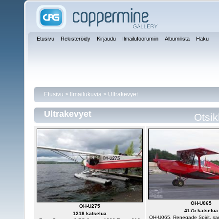
Etusivu
Rekisteröidy
Kirjaudu
Ilmailufoorumiin
Albumilista
Haku
Etusivu
>
Ilmailukuvia
>
Ultrakevyet
Ultrakevyet
Otsi
OH-U065
OH-U275
4175 katselua
1218 katselua
OH-U065, Renegade Spirit, sa