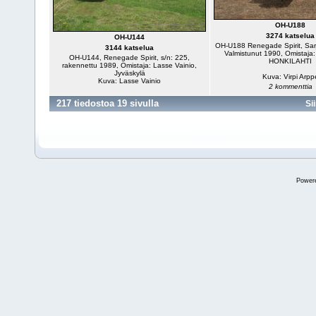
OH-U188
3274 katselua
OH-U144
OH-U188 Renegade Spirit, Sar
3144 katselua
Valmistunut 1990, Omistaja:
OH-U144, Renegade Spirit, s/n: 225,
HONKILAHTI
rakennettu 1989, Omistaja: Lasse Vainio,
Jyväskylä
Kuva: Virpi Arpp
Kuva: Lasse Vainio
2 kommenttia
217 tiedostoa 19 sivulla
Si
Power