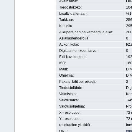
Avainsanat:
OH
Tiedostokoko:
104
Lisätty galleriaan:
%1
Tarkkuus:
256
Katseltu:
295
Alkuperäinen päivämäärä ja aika:
200
Asiakasrenderöijä:
0
Aukon koko:
f/2.
Digitaalinen zoomiarvo:
0
Exif kuvakorkeus:
192
ISO:
16
Malli:
Di
Ohjelma:
DiM
Pakatut bitit per pikseli:
2
Tiedostolähde:
Dig
Valmistaja:
Kon
Valotusaika:
1/4
Valotusohjelma:
Pr
X -resoluutio:
72 
Y -resoluutio:
72 
resoluution yksikkö:
Inc
URL:
htt