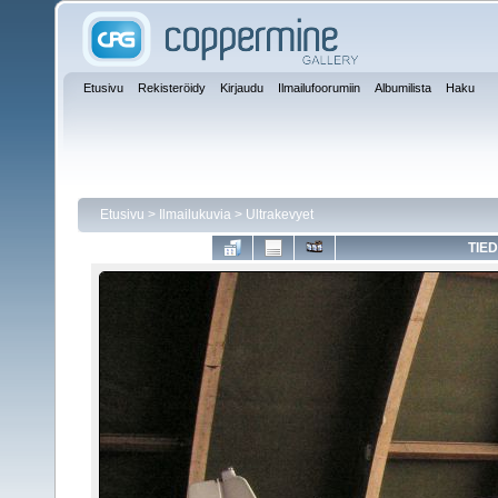
Etusivu
Rekisteröidy
Kirjaudu
Ilmailufoorumiin
Albumilista
Haku
Etusivu
>
Ilmailukuvia
>
Ultrakevyet
TIED