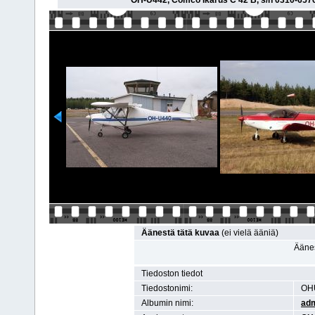
OH-U442, Comco Ikarus C 42 B, s/n 0310-6576
Äänestä tätä kuvaa
(ei vielä ääniä)
Äänes
Tiedoston tiedot
Tiedostonimi:
OH
Albumin nimi:
ad