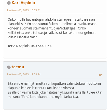
Kari Aspiola
kesäkuu 03, 2013, 10:03:31
Onko muilla havaintoja mahdollisista repeämistä tuliseinän
alanurkissa? En onnistunut äsken puhelimella tavoittamaan
koneen suomalaista maahantuojaa/edustajaa. Onko
kellä tietoa onko tehdas jo ratkaissut ko rakenneongelman
jollain lisäosilla tms?
Terv: K Aspiola 040-5440354
teemu
kesäkuu 03, 2013, 11:58:24
#1
Sitä en ole nähnyt, mutta runkoputken vahvistuksia moottorin
alapuolelle olen laittanut Ikarukseen Virossa.
Sisälle on valmis kitti, joka niitataan ylisuurilla niiteillä, tulee kitin
mukana. Tämä kohta kannattaa myös tarkastaa.