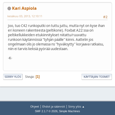
Kari Aspiola
kesäkuu 03, 2013, 12:10:11
#2
Joo, tuo C42 runkoputki on tuttu juttu, mutta nyt on kyse ihan
eri koneen rakenteesta (peltikone). Foxbat A22:ssa on
peltikellukkeiden etukiinnitykset niitattu/ruuvattu
runkoon käytännössä "tyhjän päälle" kiinni. Aattelin jos
ongelmaan olis jo olemassa ns "hyväksytty" korjaava ratkaisu,
niin ei tarviis keksiä pyörää uudestaan.
-K-
Sivuja
1
SIIRRY YLÖS
KÄYTTÄJÄN TOIMET
|
|
Ohjeet
Ehdot ja säännöt
Siirry ylös ▲
,
SMF 2.1.7 © 2026
Simple Machines