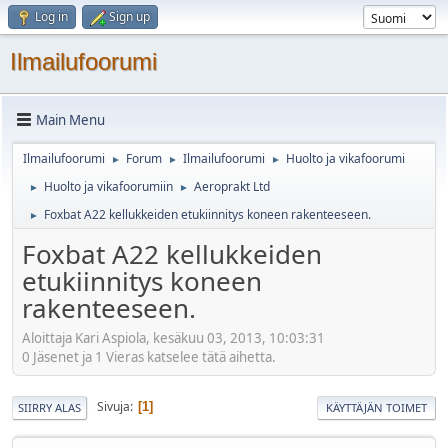
Log in
Sign up
Ilmailufoorumi
Main Menu
Ilmailufoorumi
Forum
Ilmailufoorumi
Huolto ja vikafoorumi
►
►
►
Huolto ja vikafoorumiin
Aeroprakt Ltd
►
►
Foxbat A22 kellukkeiden etukiinnitys koneen rakenteeseen.
►
Foxbat A22 kellukkeiden
etukiinnitys koneen
rakenteeseen.
Aloittaja Kari Aspiola, kesäkuu 03, 2013, 10:03:31
0 Jäsenet ja 1 Vieras katselee tätä aihetta.
Sivuja
1
SIIRRY ALAS
KÄYTTÄJÄN TOIMET