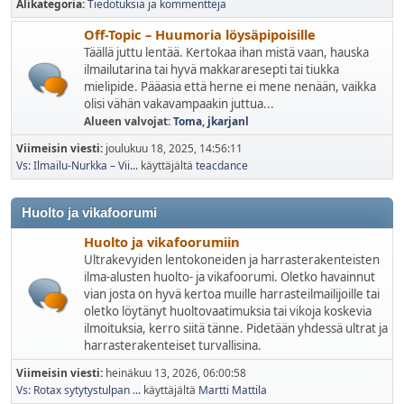
Alikategoria
Tiedotuksia ja kommentteja
Off-Topic – Huumoria löysäpipoisille
Täällä juttu lentää. Kertokaa ihan mistä vaan, hauska
ilmailutarina tai hyvä makkararesepti tai tiukka
mielipide. Pääasia että herne ei mene nenään, vaikka
olisi vähän vakavampaakin juttua...
Alueen valvojat:
Toma
,
jkarjanl
Viimeisin viesti:
joulukuu 18, 2025, 14:56:11
Vs: Ilmailu-Nurkka – Vii...
käyttäjältä
teacdance
Huolto ja vikafoorumi
Huolto ja vikafoorumiin
Ultrakevyiden lentokoneiden ja harrasterakenteisten
ilma-alusten huolto- ja vikafoorumi. Oletko havainnut
vian josta on hyvä kertoa muille harrasteilmailijoille tai
oletko löytänyt huoltovaatimuksia tai vikoja koskevia
ilmoituksia, kerro siitä tänne. Pidetään yhdessä ultrat ja
harrasterakenteiset turvallisina.
Viimeisin viesti:
heinäkuu 13, 2026, 06:00:58
Vs: Rotax sytytystulpan ...
käyttäjältä
Martti Mattila