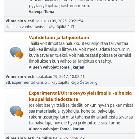
pyytää ylläpitoa poistamaan sen.
Valvoja:
Toma
Viimeisin viesti:
joulukuu 09, 2025, 20:21:54
Hallitilaa vuokrattaviss...
käyttäjältä
EHT
Vaihdetaan ja lahjoitetaan
Täällä voit ilmoittaa halukkuutesi lahjoittaa tai vaihtaa
kaikkea ilmailuun liittyvää. Voit myös ladata foorumiin
kuvia tavaran tueksi. Voit halutessasi poistaa tekemäsi
ilmoituksen kun vaihto tai lahjoitus on tehty.
Alueen valvojat:
Toma
,
jkarjanl
Viimeisin viesti:
toukokuu 19, 2017, 18:02:41
SIL Experimental kansio ...
käyttäjältä
Reijo Österberg
Experimental/Ultrakevyt/yleisilmailu -aiheisia
kaupallisia tiedotteita
Jos olet itse yrittäjä tai tiedät jonkun hyvän paikan mistä
saa materiaaleja, työkaluja, koneita, palveluja,
rakennussarjoja tai mitä tahansa ilmailuaiheista tavaraa
tai palveluja, niin ole hyvä ja ilmoittele siitä tänne.
Alueen valvojat:
Toma
,
jkarjanl
Viimeisin viesti:
helmikuu 04, 2026, 11:46:49