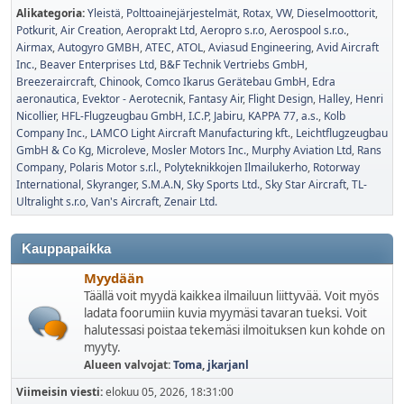
Alikategoria
Yleistä
Polttoainejärjestelmät
Rotax
VW
Dieselmoottorit
Potkurit
Air Creation
Aeroprakt Ltd
Aeropro s.r.o
Aerospool s.r.o.
Airmax
Autogyro GMBH
ATEC
ATOL
Aviasud Engineering
Avid Aircraft
Inc.
Beaver Enterprises Ltd
B&F Technik Vertriebs GmbH
Breezeraircraft
Chinook
Comco Ikarus Gerätebau GmbH
Edra
aeronautica
Evektor - Aerotecnik
Fantasy Air
Flight Design
Halley
Henri
Nicollier
HFL-Flugzeugbau GmbH
I.C.P
Jabiru
KAPPA 77, a.s.
Kolb
Company Inc.
LAMCO Light Aircraft Manufacturing kft.
Leichtflugzeugbau
GmbH & Co Kg
Microleve
Mosler Motors Inc.
Murphy Aviation Ltd
Rans
Company
Polaris Motor s.r.l.
Polyteknikkojen Ilmailukerho
Rotorway
International
Skyranger
S.M.A.N
Sky Sports Ltd.
Sky Star Aircraft
TL-
Ultralight s.r.o
Van's Aircraft
Zenair Ltd.
Kauppapaikka
Myydään
Täällä voit myydä kaikkea ilmailuun liittyvää. Voit myös
ladata foorumiin kuvia myymäsi tavaran tueksi. Voit
halutessasi poistaa tekemäsi ilmoituksen kun kohde on
myyty.
Alueen valvojat:
Toma
,
jkarjanl
Viimeisin viesti:
elokuu 05, 2026, 18:31:00