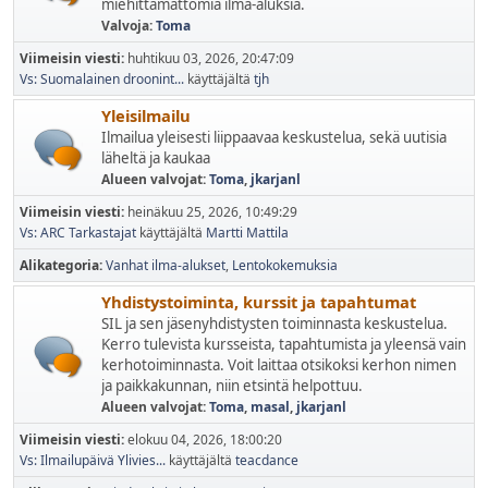
miehittämättömiä ilma-aluksia.
Valvoja:
Toma
Viimeisin viesti:
huhtikuu 03, 2026, 20:47:09
Vs: Suomalainen droonint...
käyttäjältä
tjh
Yleisilmailu
Ilmailua yleisesti liippaavaa keskustelua, sekä uutisia
läheltä ja kaukaa
Alueen valvojat:
Toma
,
jkarjanl
Viimeisin viesti:
heinäkuu 25, 2026, 10:49:29
Vs: ARC Tarkastajat
käyttäjältä
Martti Mattila
Alikategoria
Vanhat ilma-alukset
Lentokokemuksia
Yhdistystoiminta, kurssit ja tapahtumat
SIL ja sen jäsenyhdistysten toiminnasta keskustelua.
Kerro tulevista kursseista, tapahtumista ja yleensä vain
kerhotoiminnasta. Voit laittaa otsikoksi kerhon nimen
ja paikkakunnan, niin etsintä helpottuu.
Alueen valvojat:
Toma
,
masal
,
jkarjanl
Viimeisin viesti:
elokuu 04, 2026, 18:00:20
Vs: Ilmailupäivä Ylivies...
käyttäjältä
teacdance