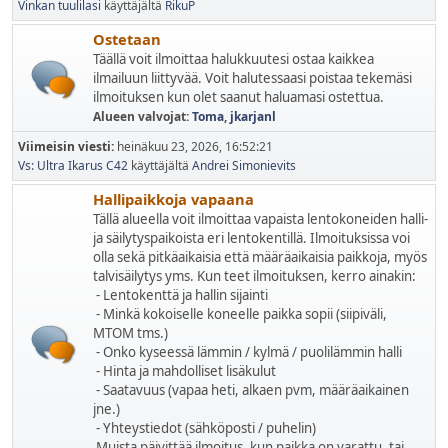
Vinkan tuulilasi
käyttäjältä
RikuP
Ostetaan
Täällä voit ilmoittaa halukkuutesi ostaa kaikkea
ilmailuun liittyvää. Voit halutessaasi poistaa tekemäsi
ilmoituksen kun olet saanut haluamasi ostettua.
Alueen valvojat:
Toma
,
jkarjanl
Viimeisin viesti:
heinäkuu 23, 2026, 16:52:21
Vs: Ultra Ikarus C42
käyttäjältä
Andrei Simonievits
Hallipaikkoja vapaana
Tällä alueella voit ilmoittaa vapaista lentokoneiden halli-
ja säilytyspaikoista eri lentokentillä. Ilmoituksissa voi
olla sekä pitkäaikaisia että määräaikaisia paikkoja, myös
talvisäilytys yms. Kun teet ilmoituksen, kerro ainakin:
- Lentokenttä ja hallin sijainti
- Minkä kokoiselle koneelle paikka sopii (siipiväli,
MTOM tms.)
- Onko kyseessä lämmin / kylmä / puolilämmin halli
- Hinta ja mahdolliset lisäkulut
- Saatavuus (vapaa heti, alkaen pvm, määräaikainen
jne.)
- Yhteystiedot (sähköposti / puhelin)
Muista päivittää ilmoitus, kun paikka on varattu, tai