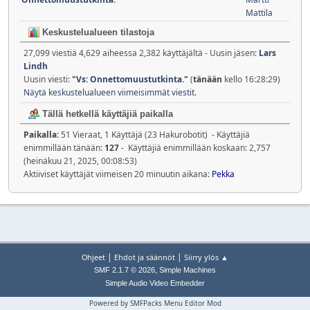
Mattila
Keskustelualueen tilastoja
27,099 viestiä 4,629 aiheessa 2,382 käyttäjältä - Uusin jäsen:
Lars
Lindh
Uusin viesti:
"
Vs: Onnettomuustutkinta.
"
(
tänään
kello 16:28:29)
Näytä keskustelualueen viimeisimmät viestit.
Tällä hetkellä käyttäjiä paikalla
Paikalla:
51 Vieraat, 1 Käyttäjä (23 Hakurobotit) - Käyttäjiä
enimmillään tänään:
127
- Käyttäjiä enimmillään koskaan: 2,757
(heinäkuu 21, 2025, 00:08:53)
Aktiiviset käyttäjät viimeisen 20 minuutin aikana:
Pekka
|
|
Ohjeet
Ehdot ja säännöt
Siirry ylös ▲
,
SMF 2.1.7 © 2026
Simple Machines
Simple Audio Video Embedder
Powered by SMFPacks Menu Editor Mod