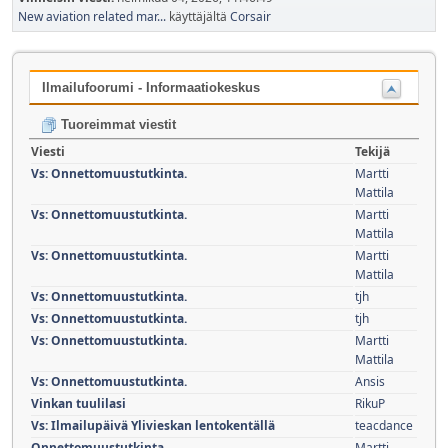
New aviation related mar...
käyttäjältä
Corsair
Ilmailufoorumi - Informaatiokeskus
Tuoreimmat viestit
Viesti
Tekijä
Vs: Onnettomuustutkinta.
Martti
Mattila
Vs: Onnettomuustutkinta.
Martti
Mattila
Vs: Onnettomuustutkinta.
Martti
Mattila
Vs: Onnettomuustutkinta.
tjh
Vs: Onnettomuustutkinta.
tjh
Vs: Onnettomuustutkinta.
Martti
Mattila
Vs: Onnettomuustutkinta.
Ansis
Vinkan tuulilasi
RikuP
Vs: Ilmailupäivä Ylivieskan lentokentällä
teacdance
Onnettomuustutkinta.
Martti