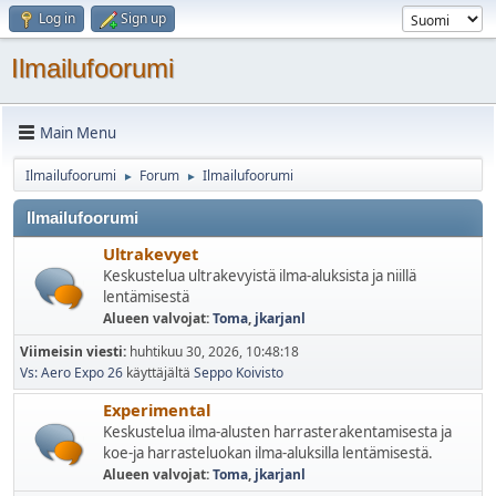
Log in
Sign up
Ilmailufoorumi
Main Menu
Ilmailufoorumi
Forum
Ilmailufoorumi
►
►
Ilmailufoorumi
Ultrakevyet
Keskustelua ultrakevyistä ilma-aluksista ja niillä
lentämisestä
Alueen valvojat:
Toma
,
jkarjanl
Viimeisin viesti:
huhtikuu 30, 2026, 10:48:18
Vs: Aero Expo 26
käyttäjältä
Seppo Koivisto
Experimental
Keskustelua ilma-alusten harrasterakentamisesta ja
koe-ja harrasteluokan ilma-aluksilla lentämisestä.
Alueen valvojat:
Toma
,
jkarjanl