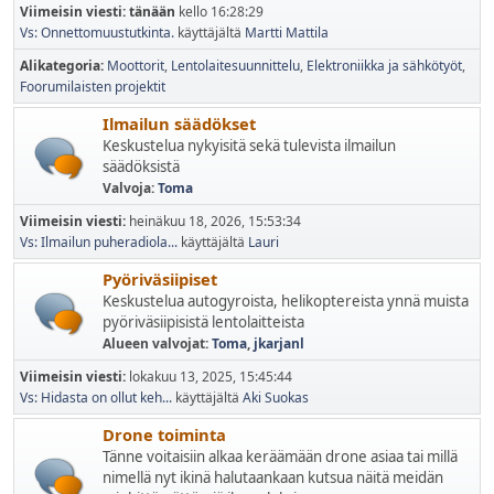
Viimeisin viesti:
tänään
kello 16:28:29
Vs: Onnettomuustutkinta.
käyttäjältä
Martti Mattila
Alikategoria
Moottorit
Lentolaitesuunnittelu
Elektroniikka ja sähkötyöt
Foorumilaisten projektit
Ilmailun säädökset
Keskustelua nykyisitä sekä tulevista ilmailun
säädöksistä
Valvoja:
Toma
Viimeisin viesti:
heinäkuu 18, 2026, 15:53:34
Vs: Ilmailun puheradiola...
käyttäjältä
Lauri
Pyöriväsiipiset
Keskustelua autogyroista, helikoptereista ynnä muista
pyöriväsiipisistä lentolaitteista
Alueen valvojat:
Toma
,
jkarjanl
Viimeisin viesti:
lokakuu 13, 2025, 15:45:44
Vs: Hidasta on ollut keh...
käyttäjältä
Aki Suokas
Drone toiminta
Tänne voitaisiin alkaa keräämään drone asiaa tai millä
nimellä nyt ikinä halutaankaan kutsua näitä meidän