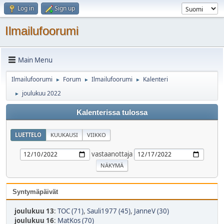
Log in
Sign up
Ilmailufoorumi
Main Menu
Ilmailufoorumi
Forum
Ilmailufoorumi
Kalenteri
►
►
►
joulukuu 2022
►
Kalenterissa tulossa
LUETTELO
KUUKAUSI
VIIKKO
vastaanottaja
Syntymäpäivät
joulukuu 13
:
TOC (71)
,
Sauli1977 (45)
,
JanneV (30)
joulukuu 16
:
MatKos (70)