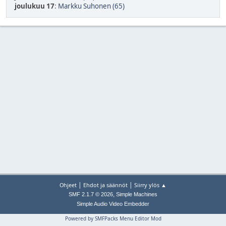
joulukuu 17
:
Markku Suhonen (65)
|
|
Ohjeet
Ehdot ja säännöt
Siirry ylös ▲
,
SMF 2.1.7 © 2026
Simple Machines
Simple Audio Video Embedder
Powered by SMFPacks Menu Editor Mod