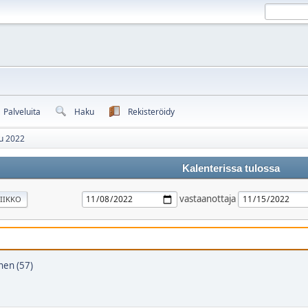
Palveluita
Haku
Rekisteröidy
u 2022
Kalenterissa tulossa
vastaanottaja
IIKKO
en (57)