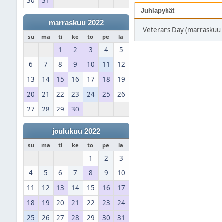
30
31
Juhlapyhät
marraskuu 2022
Veterans Day (marraskuu 
su
ma
ti
ke
to
pe
la
1
2
3
4
5
6
7
8
9
10
11
12
13
14
15
16
17
18
19
20
21
22
23
24
25
26
27
28
29
30
joulukuu 2022
su
ma
ti
ke
to
pe
la
1
2
3
4
5
6
7
8
9
10
11
12
13
14
15
16
17
18
19
20
21
22
23
24
25
26
27
28
29
30
31