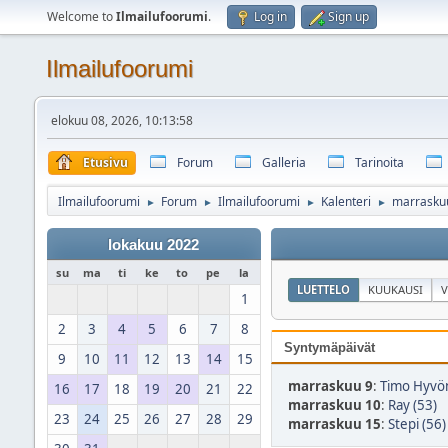
Welcome to
Ilmailufoorumi
.
Log in
Sign up
Ilmailufoorumi
elokuu 08, 2026, 10:13:58
Etusivu
Forum
Galleria
Tarinoita
Ilmailufoorumi
Forum
Ilmailufoorumi
Kalenteri
marrasku
►
►
►
►
lokakuu 2022
su
ma
ti
ke
to
pe
la
LUETTELO
KUUKAUSI
V
1
2
3
4
5
6
7
8
Syntymäpäivät
9
10
11
12
13
14
15
marraskuu 9
:
Timo Hyvön
16
17
18
19
20
21
22
marraskuu 10
:
Ray (53)
23
24
25
26
27
28
29
marraskuu 15
:
Stepi (56)