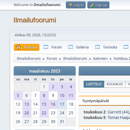
Welcome to
Ilmailufoorumi
.
Log in
Sign up
Ilmailufoorumi
elokuu 09, 2026, 13:22:52
Etusivu
Forum
Galleria
Tarinoita
Ilmailufoorumi
Forum
Ilmailufoorumi
Kalenteri
huhtikuu 
►
►
►
►
maaliskuu 2023
su
ma
ti
ke
to
pe
la
LUETTELO
KUUKAUSI
V
1
2
3
4
5
6
7
8
9
10
11
Syntymäpäivät
12
13
14
15
16
17
18
toukokuu 2
:
Garrett (44)
19
20
21
22
23
24
25
toukokuu 5
:
Tomas Haapa
26
27
28
29
30
31