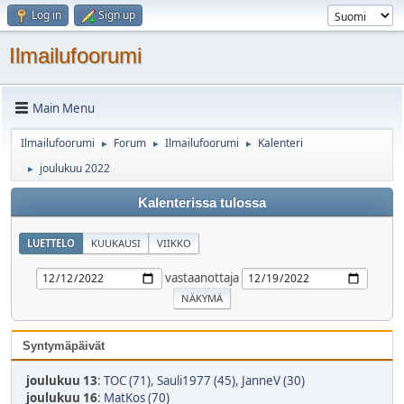
Log in
Sign up
Ilmailufoorumi
Main Menu
Ilmailufoorumi
Forum
Ilmailufoorumi
Kalenteri
►
►
►
joulukuu 2022
►
Kalenterissa tulossa
LUETTELO
KUUKAUSI
VIIKKO
vastaanottaja
Syntymäpäivät
joulukuu 13
:
TOC (71)
,
Sauli1977 (45)
,
JanneV (30)
joulukuu 16
:
MatKos (70)